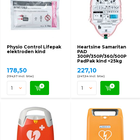
Physio Control Lifepak
Heartsine Samaritan
elektroden kind
PAD
300P/350P/360/500P
PadPak kind <25kg
178,50
227,10
(194,57 Incl. btw)
(247,54 Incl. btw)