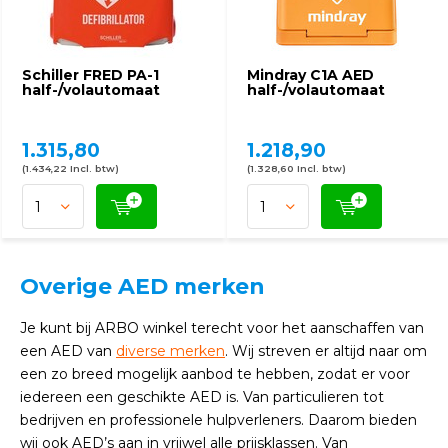
Schiller FRED PA-1
Mindray C1A AED
half-/volautomaat
half-/volautomaat
1.315,80
1.218,90
(1.434,22 Incl. btw)
(1.328,60 Incl. btw)
Overige AED merken
Je kunt bij ARBO winkel terecht voor het aanschaffen van
een AED van
diverse merken
. Wij streven er altijd naar om
een zo breed mogelijk aanbod te hebben, zodat er voor
iedereen een geschikte AED is. Van particulieren tot
bedrijven en professionele hulpverleners. Daarom bieden
wij ook AED’s aan in vrijwel alle prijsklassen. Van