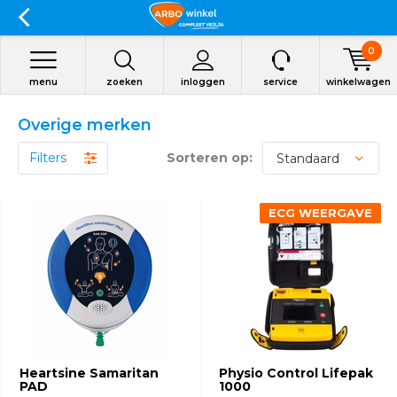
0
menu
zoeken
inloggen
service
winkelwagen
Overige merken
Filters
Sorteren op:
ECG WEERGAVE
Heartsine Samaritan
Physio Control Lifepak
PAD
1000