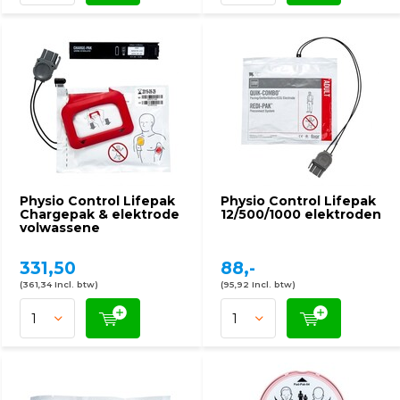
Physio Control Lifepak
Physio Control Lifepak
Chargepak & elektrode
12/500/1000 elektroden
volwassene
331,50
88,-
(361,34 Incl. btw)
(95,92 Incl. btw)