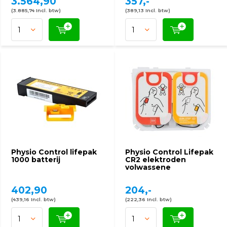
3.564,90
357,-
(3.885,74 Incl. btw)
(389,13 Incl. btw)
Physio Control lifepak
Physio Control Lifepak
1000 batterij
CR2 elektroden
volwassene
402,90
204,-
(439,16 Incl. btw)
(222,36 Incl. btw)