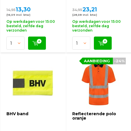
13,30
23,21
14,95
34,95
(16,09 Incl. btw)
(28,08 Incl. btw)
Op werkdagen voor 15:00
Op werkdagen voor 15:00
besteld, zelfde dag
besteld, zelfde dag
verzonden
verzonden
AANBIEDING
-24%
BHV band
Reflecterende polo
oranje