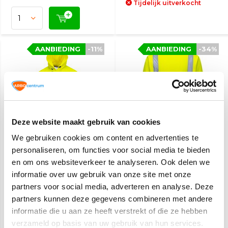
Tijdelijk uitverkocht
AANBIEDING
-11%
AANBIEDING
-34%
Deze website maakt gebruik van cookies
We gebruiken cookies om content en advertenties te
Reflecterende hoodie
Reflecterende trui geel
geel
personaliseren, om functies voor social media te bieden
en om ons websiteverkeer te analyseren. Ook delen we
informatie over uw gebruik van onze site met onze
31,93
23,07
35,70
34,95
partners voor social media, adverteren en analyse. Deze
(38,64 Incl. btw)
(27,91 Incl. btw)
partners kunnen deze gegevens combineren met andere
Op werkdagen voor 15:00
Op werkdagen voor 15:00
besteld, zelfde dag
besteld, zelfde dag
informatie die u aan ze heeft verstrekt of die ze hebben
verzonden
verzonden
verzameld op basis van uw gebruik van hun services.