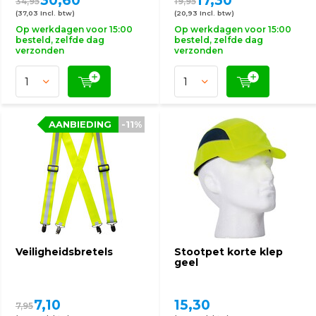
30,60
17,30
34,95
19,95
(37,03 Incl. btw)
(20,93 Incl. btw)
Op werkdagen voor 15:00
Op werkdagen voor 15:00
besteld, zelfde dag
besteld, zelfde dag
verzonden
verzonden
AANBIEDING
-11%
Veiligheidsbretels
Stootpet korte klep
geel
7,10
15,30
7,95