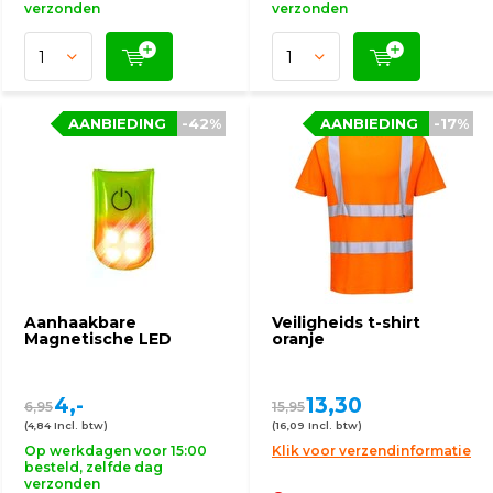
verzonden
verzonden
AANBIEDING
-42%
AANBIEDING
-17%
Aanhaakbare
Veiligheids t-shirt
Magnetische LED
oranje
4,-
13,30
6,95
15,95
(4,84 Incl. btw)
(16,09 Incl. btw)
Op werkdagen voor 15:00
Klik voor verzendinformatie
besteld, zelfde dag
verzonden