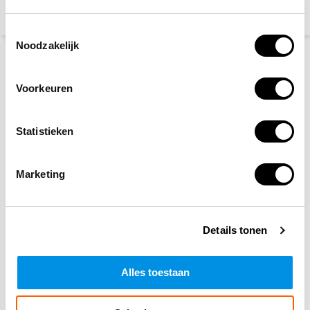
Toestemmingsselectie
Noodzakelijk
Voorkeuren
Statistieken
Marketing
Reflecterende hoodie
Reflecterende hybride
oranje
werkjas - geel
Details tonen
35,70
71,40
(43,20 Incl. btw)
(86,39 Incl. btw)
Op werkdagen voor 15:00
Op werkdagen voor 15:00
Alles toestaan
besteld, zelfde dag
besteld, zelfde dag
verzonden
verzonden