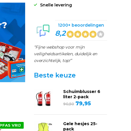
Snelle levering
1200+ beoordelingen
8,2
“Fijne webshop voor mijn
veiligheidsartikelen, duidelijk en
overzichtelijk, top!”
Beste keuze
Schuimblusser 6
liter 2-pack
79,95
90,50
Gele hesjes 25-
PFAS VRIJ
pack