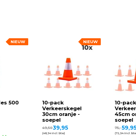
NIEUW
NIEUW
les 500
10-pack
10-pac
Verkeerskegel
Verkeer
30cm oranje -
45cm or
soepel
soepel
39,95
59,9
49,50
75,-
(48,34 Incl. btw)
(72,54 Incl. bt