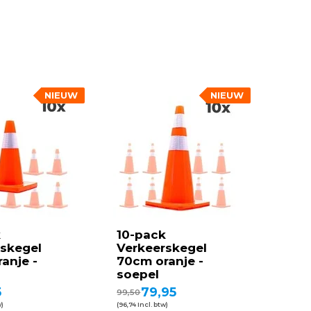
NIEUW
NIEUW
k
10-pack
skegel
Verkeerskegel
anje -
70cm oranje -
soepel
5
79,95
99,50
w)
(96,74 Incl. btw)