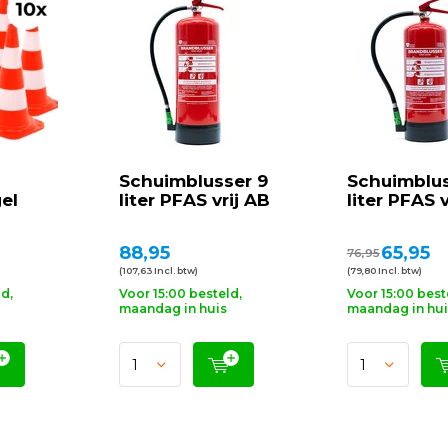
Schuimblusser 9
Schuimblus
el
liter PFAS vrij AB
liter PFAS v
88,95
65,95
76,95
(107,63 Incl. btw)
(79,80 Incl. btw)
ld,
Voor 15:00 besteld,
Voor 15:00 best
maandag in huis
maandag in hui