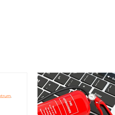
ntrum
,