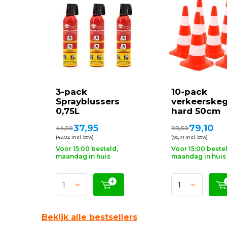
3-pack
10-pack
Sprayblussers
verkeerskeg
0,75L
hard 50cm
37,95
79,10
44,50
99,50
(45,92 Incl. btw)
(95,71 Incl. btw)
Voor 15:00 besteld,
Voor 15:00 beste
maandag in huis
maandag in huis
Bekijk alle bestsellers