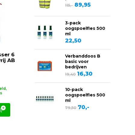
89,95
115,-
3-pack
oogspoelfles 500
ml
22,50
ser 6
Verbanddoos B
rij AB
basic voor
bedrijven
16,30
19,40
eld,
10-pack
s
oogspoelfles 500
ml
70,-
79,50