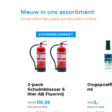
Nieuw in ons assortiment
Onze allernieuwste producten online
VOORDEELPAKKET
2-pack
Oogspoelf
Schuimblusser 6
ml
liter AB Fluorvrij
110,95
5,-
131,90
7,02
(134,25 Incl. btw)
(6,05 Incl. btw)