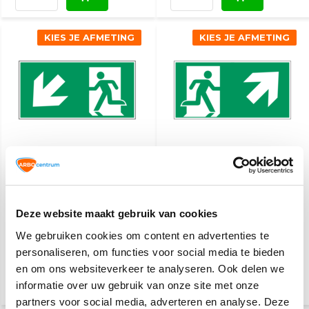
KIES JE AFMETING
KIES JE AFMETING
Nooduitgang naar links
Nooduitgang naar
onder
rechts boven
4,10
4,10
Deze website maakt gebruik van cookies
(4,96 Incl. btw)
(4,96 Incl. btw)
We gebruiken cookies om content en advertenties te
Vandaag besteld, dinsdag
Vandaag besteld, dinsdag
personaliseren, om functies voor social media te bieden
in huis
in huis
en om ons websiteverkeer te analyseren. Ook delen we
informatie over uw gebruik van onze site met onze
partners voor social media, adverteren en analyse. Deze