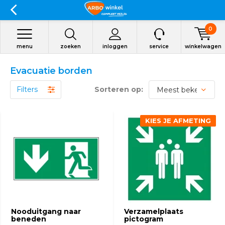
0
menu
zoeken
inloggen
service
winkelwagen
Evacuatie borden
Filters
Sorteren op:
KIES JE AFMETING
Nooduitgang naar
Verzamelplaats
beneden
pictogram