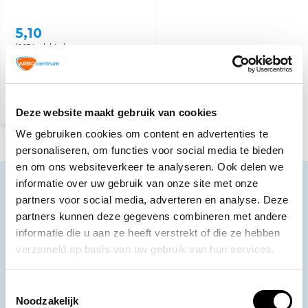
5,10
(6,17 Incl. btw)
Voor 15:00 besteld,
maandag in huis
Deze website maakt gebruik van cookies
We gebruiken cookies om content en advertenties te
personaliseren, om functies voor social media te bieden
en om ons websiteverkeer te analyseren. Ook delen we
informatie over uw gebruik van onze site met onze
Neem contact op
partners voor social media, adverteren en analyse. Deze
Ons klantenservice staat voor je klaar.
partners kunnen deze gegevens combineren met andere
informatie die u aan ze heeft verstrekt of die ze hebben
Volg ons
verzameld op basis van uw gebruik van hun services.
Toestemmingsselectie
Noodzakelijk
Ontvang de nieuwste aanbiedingen en