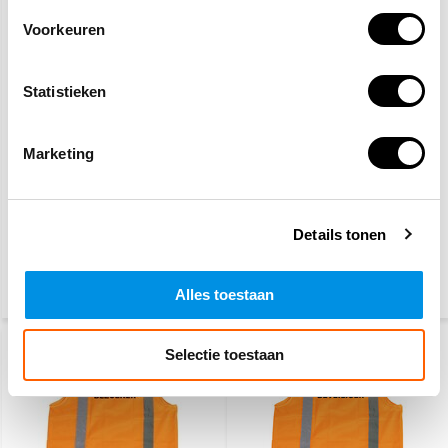
Voorkeuren
Statistieken
RWS veiligheidsvest
RWS veiligheidsvest
EHBO oranje
BHV oranje
Marketing
10,20
10,20
(12,34 Incl. btw)
(12,34 Incl. btw)
Voor 15:00 besteld,
Voor 15:00 besteld,
Details tonen
maandag in huis
maandag in huis
Alles toestaan
Selectie toestaan