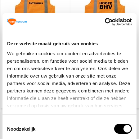
Deze website maakt gebruik van cookies
RWS veiligheidsvest
RWS veiligheidsvest
ontruimer oranje
hoofd BHV oranje
We gebruiken cookies om content en advertenties te
personaliseren, om functies voor social media te bieden
10,20
10,20
en om ons websiteverkeer te analyseren. Ook delen we
(12,34 Incl. btw)
(12,34 Incl. btw)
informatie over uw gebruik van onze site met onze
Voor 15:00 besteld,
Voor 15:00 besteld,
partners voor social media, adverteren en analyse. Deze
maandag in huis
maandag in huis
partners kunnen deze gegevens combineren met andere
informatie die u aan ze heeft verstrekt of die ze hebben
verzameld op basis van uw gebruik van hun services.
RWS
Toestemmingsselectie
Noodzakelijk