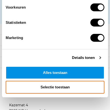
Abonneer
Voorkeuren
* Lees hier de wettelijke beperkingen
Statistieken
Meer informatie
Marketing
Klantenservice
Mijn account
Details tonen
Categorieën
Alles toestaan
Contact
Selectie toestaan
Arbowinkel B.V.
Kazemat 4