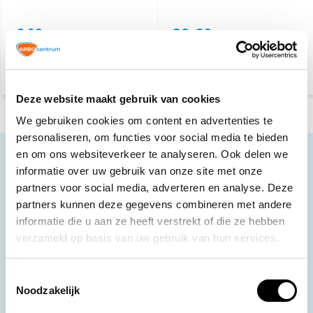
6,10
29,60
(7,38 Incl. btw)
(35,82 Incl. btw)
Deze website maakt gebruik van cookies
We gebruiken cookies om content en advertenties te
personaliseren, om functies voor social media te bieden
en om ons websiteverkeer te analyseren. Ook delen we
Neem contact op
informatie over uw gebruik van onze site met onze
Ons klantenservice staat voor je klaar.
partners voor social media, adverteren en analyse. Deze
partners kunnen deze gegevens combineren met andere
Volg ons
informatie die u aan ze heeft verstrekt of die ze hebben
verzameld op basis van uw gebruik van hun services.
Toestemmingsselectie
Ontvang de nieuwste aanbiedingen en
Noodzakelijk
promoties