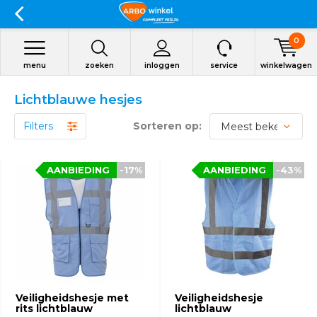
0
menu
zoeken
inloggen
service
winkelwagen
Lichtblauwe hesjes
Filters
Sorteren op:
AANBIEDING
-17%
AANBIEDING
-43%
Veiligheidshesje met
Veiligheidshesje
rits lichtblauw
lichtblauw