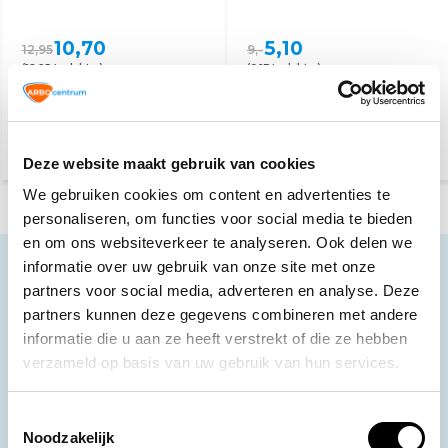
10,70
5,10
12,95
9,-
(12,95 Incl. btw)
(6,17 Incl. btw)
Vandaag besteld, dinsdag
Vandaag besteld, dinsdag
in huis
in huis
Deze website maakt gebruik van cookies
We gebruiken cookies om content en advertenties te
personaliseren, om functies voor social media te bieden
en om ons websiteverkeer te analyseren. Ook delen we
informatie over uw gebruik van onze site met onze
Neem contact op
partners voor social media, adverteren en analyse. Deze
Ons klantenservice staat voor je klaar.
partners kunnen deze gegevens combineren met andere
informatie die u aan ze heeft verstrekt of die ze hebben
Volg ons
verzameld op basis van uw gebruik van hun services.
Toestemmingsselectie
Noodzakelijk
Ontvang de nieuwste aanbiedingen en