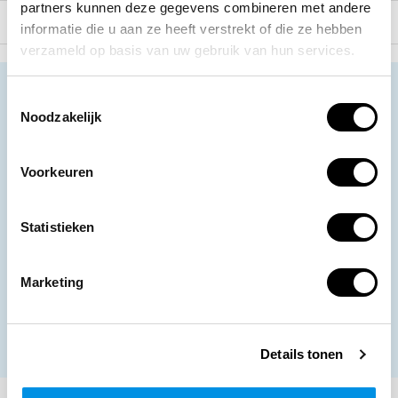
partners kunnen deze gegevens combineren met andere
BHV veiligheidsartikelen
informatie die u aan ze heeft verstrekt of die ze hebben
verzameld op basis van uw gebruik van hun services.
Neem contact op
Toestemmingsselectie
Noodzakelijk
Ons klantenservice staat voor je klaar.
Volg ons
Voorkeuren
Statistieken
Ontvang de nieuwste aanbiedingen en
promoties
Marketing
Abonneer
* Lees hier de wettelijke beperkingen
Details tonen
Meer informatie