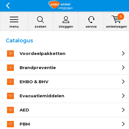
0
menu
zoeken
inloggen
service
winkelwagen
Catalogus
Voordeelpakketten
Brandpreventie
EHBO & BHV
Evacuatiemiddelen
AED
PBM