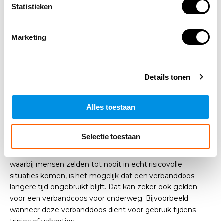
plaatsvindt in een verlaten omgeving met geen of weinig
Statistieken
andere mensen in de buurt. In zo’n situatie is het
natuurlijk belangrijk dat iedereen goed kan werken met
een verbanddoos. Een verbanddoos voor onderweg van
Marketing
ARBO winkel geeft deze zekerheid. Elke doos is namelijk
voorzien van heldere instructies.
Details tonen
Het belang van een goede
voorraad
Alles toestaan
Normaal gesproken hoeft een verbanddoos gelukkig niet
vaak te worden gebruikt. Deze is nodig bij ongelukken,
Selectie toestaan
ongevallen en andere incidenten. Het is altijd te hopen
dat deze zich zo min mogelijk voordoen. Zeker in gevallen
waarbij mensen zelden tot nooit in echt risicovolle
situaties komen, is het mogelijk dat een verbanddoos
langere tijd ongebruikt blijft. Dat kan zeker ook gelden
voor een verbanddoos voor onderweg. Bijvoorbeeld
wanneer deze verbanddoos dient voor gebruik tijdens