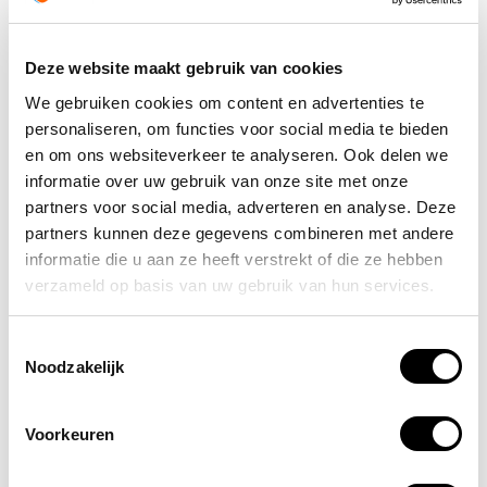
verbandschaar aanwezig is. Dit zorgt ervoor dat op elke
locatie goed gewerkt kan worden met de inhoud van de
doos.
Deze website maakt gebruik van cookies
We gebruiken cookies om content en advertenties te
Gebruiksvriendelijkheid is
personaliseren, om functies voor social media te bieden
belangrijk
en om ons websiteverkeer te analyseren. Ook delen we
informatie over uw gebruik van onze site met onze
Voor een verbanddoos voor onderweg is ook
partners voor social media, adverteren en analyse. Deze
gebruiksvriendelijkheid van groot belang. Wanneer er op
partners kunnen deze gegevens combineren met andere
een locatie zoals het werk een ongeval plaatsvindt, is er
informatie die u aan ze heeft verstrekt of die ze hebben
als het goed is altijd een getrainde BHV’er of EHBO’er
verzameld op basis van uw gebruik van hun services.
aanwezig. Hij/zij is getraind en ervaren in het werken met
verbanddozen.
Toestemmingsselectie
Noodzakelijk
Maar hoe zit dat onderweg? Bijvoorbeeld tijdens een
autotocht, een lange fietsrit of een wandeling op
vakantie? In veel gevallen, denk aan een gezinssituatie, is
Voorkeuren
er niet direct iemand aanwezig die BHV-training of EHBO-
training heeft gehad. Zeker niet wanneer er een ongeval