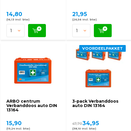
14,80
21,95
(16,13 Incl. btw)
(26,56 Incl. btw)
VOORDEELPAKKET
ARBO centrum
3-pack Verbanddoos
Verbanddoos auto DIN
auto DIN 13164
13164
15,90
34,95
47,70
(19,24 Incl. btw)
(38,10 Incl. btw)