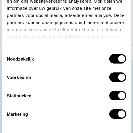
en om ons websiteverkeer te analyseren. Ook delen we
28,60
7,10
7,95
informatie over uw gebruik van onze site met onze
(34,61 Incl. btw)
(8,59 Incl. btw)
partners voor social media, adverteren en analyse. Deze
Vandaag besteld, dinsdag
Vandaag besteld, dinsdag
in huis
in huis
partners kunnen deze gegevens combineren met andere
informatie die u aan ze heeft verstrekt of die ze hebben
verzameld op basis van uw gebruik van hun services.
Toestemmingsselectie
Noodzakelijk
Neem contact op
Voorkeuren
Ons klantenservice staat voor je klaar.
Volg ons
Statistieken
Marketing
Ontvang de nieuwste aanbiedingen en
promoties