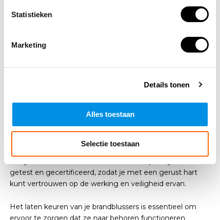
het werk bent, deze blussers kunnen effectief kleine tot
middelgrote branden bestrijden. Het is aan te raden om in
Statistieken
elke keuken, werkplaats en op elke verdieping van je huis
een brandblusser beschikbaar te hebben. Voor bedrijven
Marketing
en openbare gebouwen is het gebruik van brandblussers
vaak wettelijk verplicht en fluorvrije opties bieden een
milieubewuste keuze.
Details tonen
Koop een goedgekeurde PFAS- /
fluorvrije brandblusser
Alles toestaan
Wanneer je een fluorvrije brandblusser aanschaft bij
Arbowinkel.nl, ben je verzekerd van een product dat
Selectie toestaan
voldoet aan alle wettelijke normen en
veiligheidsvoorschriften. Onze blussers zijn uitgebreid
getest en gecertificeerd, zodat je met een gerust hart
kunt vertrouwen op de werking en veiligheid ervan.
Het laten keuren van je brandblussers is essentieel om
ervoor te zorgen dat ze naar behoren functioneren