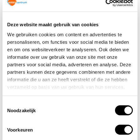
geen schadelijke fluorverbindingen, waardoor ze
veiliger zijn voor het milieu en de menselijke
gezondheid.
Veiligheid:
Ze bieden dezelfde betrouwbare
Deze website maakt gebruik van cookies
bescherming tegen brand als traditionele schuim-
We gebruiken cookies om content en advertenties te
en poederblussers.
personaliseren, om functies voor social media te bieden
Minder Schade:
In tegenstelling tot
en om ons websiteverkeer te analyseren. Ook delen we
poederblussers veroorzaken fluorvrije brandblussers
informatie over uw gebruik van onze site met onze
minder nevenschade bij gebruik, wat betekent dat
partners voor social media, adverteren en analyse. Deze
je eigendommen beter beschermd blijven.
partners kunnen deze gegevens combineren met andere
Gebruiksgemak:
Ze zijn net zo eenvoudig in
informatie die u aan ze heeft verstrekt of die ze hebben
gebruik en onderhoud als andere types
verzameld op basis van uw gebruik van hun services.
brandblussers.
Wanneer gebruik je een PFAS- /
Toestemmingsselectie
Noodzakelijk
fluorvrije brandblusser?
Een PFAS- of fluorvrije brandblusser is geschikt voor
Voorkeuren
diverse toepassingen. Of je nu thuis, in een voertuig of op