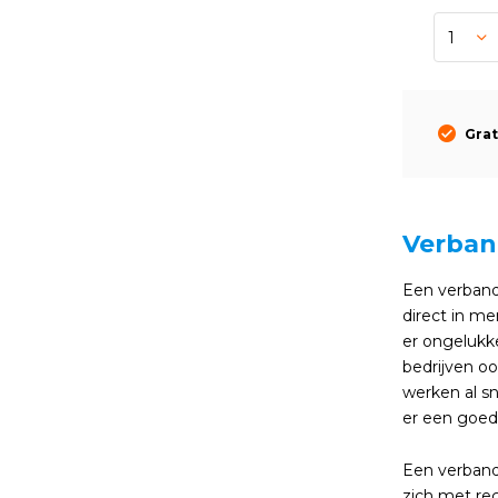
Grat
Verban
Een verband
direct in me
er ongelukke
bedrijven oo
werken al sn
er een goed
Een verbandd
zich met re