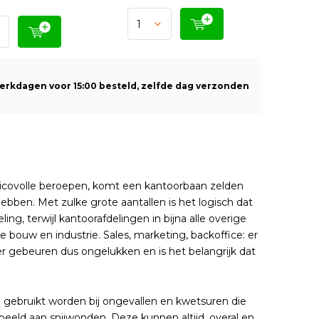
erkdagen voor 15:00 besteld, zelfde dag verzonden
sicovolle beroepen, komt een kantoorbaan zelden
bben. Met zulke grote aantallen is het logisch dat
, terwijl kantoorafdelingen in bijna alle overige
 de bouw en industrie. Sales, marketing, backoffice: er
er gebeuren dus ongelukken en is het belangrijk dat
el gebruikt worden bij ongevallen en kwetsuren die
eeld aan snijwonden. Deze kunnen altijd, overal en