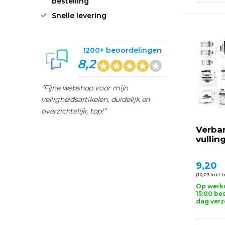
bestelling
Snelle levering
1200+ beoordelingen
8,2
“Fijne webshop voor mijn
veiligheidsartikelen, duidelijk en
overzichtelijk, top!”
Verba
vullin
9,20
(10,03 Incl. 
Op werk
15:00 bes
dag ver