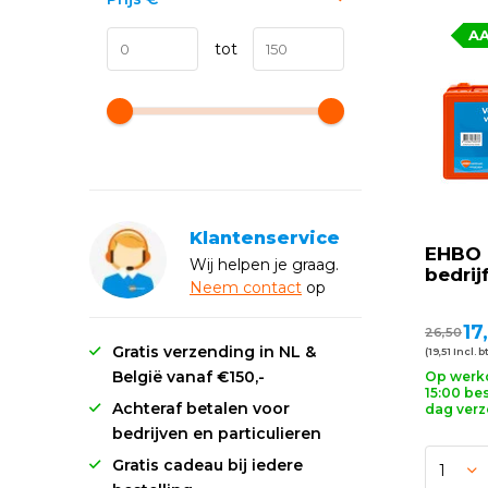
A
tot
Klantenservice
EHBO 
Wij helpen je graag.
bedrij
Neem
contact
op
17
26,50
Gratis verzending in NL &
(19,51 Incl. b
België vanaf €150,-
Op werk
15:00 bes
Achteraf betalen voor
dag ver
bedrijven en particulieren
Gratis cadeau bij iedere