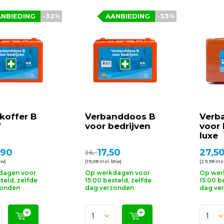
ANBIEDING
-32%
AANBIEDING
-33%
koffer B
Verbanddoos B
Verb
f
voor bedrijven
voor 
luxe
,90
17,50
27,5
26,-
tw)
(19,08 Incl. btw)
(29,98 Incl
dagen voor
Op werkdagen voor
Op wer
teld, zelfde
15:00 besteld, zelfde
15:00 b
zonden
dag verzonden
dag ve