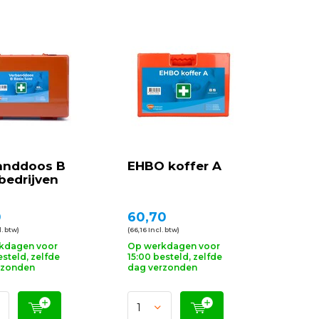
anddoos B
EHBO koffer A
bedrijven
0
60,70
. btw)
(66,16 Incl. btw)
kdagen voor
Op werkdagen voor
esteld, zelfde
15:00 besteld, zelfde
rzonden
dag verzonden