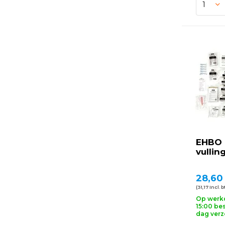
EHBO 
vullin
28,60
(31,17 Incl. 
Op werk
15:00 bes
dag ver