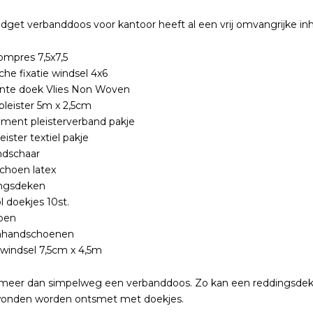
dget verbanddoos voor kantoor heeft al een vrij omvangrijke in
mpres 7,5x7,5
sche fixatie windsel 4x6
ante doek Vlies Non Woven
leister 5m x 2,5cm
iment pleisterverband pakje
eister textiel pakje
ndschaar
choen latex
ngsdeken
l doekjes 10st.
pen
nhandschoenen
windsel 7,5cm x 4,5m
al meer dan simpelweg een verbanddoos. Zo kan een reddingsdeke
wonden worden ontsmet met doekjes.