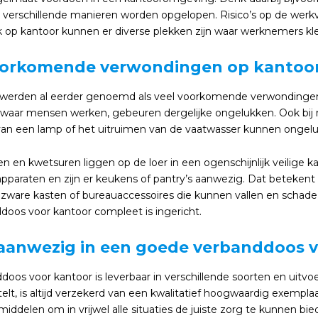
l verschillende manieren worden opgelopen. Risico’s op de werk
 op kantoor kunnen er diverse plekken zijn waar werknemers k
oorkomende verwondingen op kantoo
werden al eerder genoemd als veel voorkomende verwondingen 
l waar mensen werken, gebeuren dergelijke ongelukken. Ook bij n
an een lamp of het uitruimen van de vaatwasser kunnen ongelu
n en kwetsuren liggen op de loer in een ogenschijnlijk veilige
 apparaten en zijn er keukens of pantry’s aanwezig. Dat beteke
zware kasten of bureauaccessoires die kunnen vallen en schade 
doos voor kantoor compleet is ingericht.
 aanwezig in een goede verbanddoos 
doos voor kantoor is leverbaar in verschillende soorten en uitv
elt, is altijd verzekerd van een kwalitatief hoogwaardig exemplaa
iddelen om in vrijwel alle situaties de juiste zorg te kunnen bie