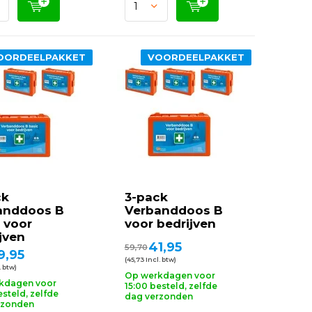
OORDEELPAKKET
VOORDEELPAKKET
ck
3-pack
anddoos B
Verbanddoos B
 voor
voor bedrijven
jven
41,95
59,70
9,95
(45,73 Incl. btw)
. btw)
Op werkdagen voor
kdagen voor
15:00 besteld, zelfde
esteld, zelfde
dag verzonden
rzonden