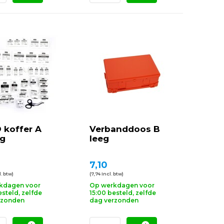
 koffer A
Verbanddoos B
ng
leeg
0
7,10
. btw)
(7,74 Incl. btw)
kdagen voor
Op werkdagen voor
esteld, zelfde
15:00 besteld, zelfde
rzonden
dag verzonden