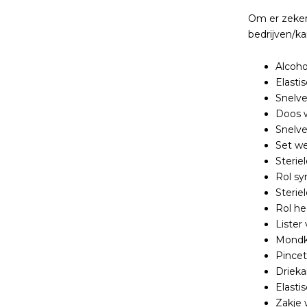
Om er zeker 
bedrijven/k
Alcoh
Elasti
Snelv
Doos 
Snelv
Set w
Sterie
Rol sy
Sterie
Rol he
Lister
Mondk
Pincet
Drieka
Elasti
Zakje 