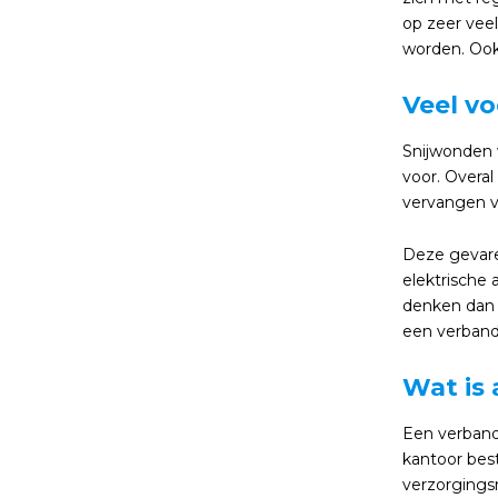
op zeer vee
worden. Ook
Veel v
Snijwonden 
voor. Overa
vervangen v
Deze gevare
elektrische
denken dan 
een verband
Wat is
Een verband
kantoor best
verzorgingsm