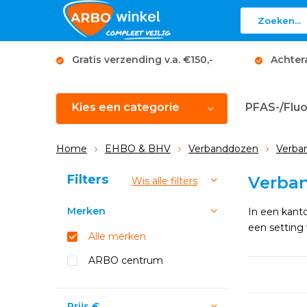
Gratis verzending v.a. €150,-
Achter
Kies een categorie
PFAS-/Fluo
Home
EHBO & BHV
Verbanddozen
Verban
Sorteren op:
Filters
Verba
Wis alle filters
Merken
In een kant
een setting
Alle merken
ARBO centrum
Prijs
€