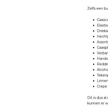
Zelfs een bu
Gaasco
Elasti
Driek
Hechtp
Assort
Gaaspl
Verba
Hands
Reddi
Alcoho
Teken
Linne
Crepe 
Dit is dus 
kunnen er 