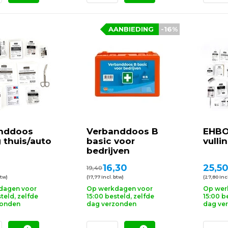
AANBIEDING
-16%
nddoos
Verbanddoos B
EHBO
g thuis/auto
basic voor
vulli
bedrijven
16,30
25,5
19,40
btw)
(17,77 Incl. btw)
(27,80 Incl
dagen voor
Op werkdagen voor
Op wer
teld, zelfde
15:00 besteld, zelfde
15:00 b
zonden
dag verzonden
dag ve