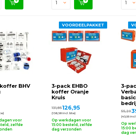
VOORDEELPAKKET
V
koffer BHV
3-pack EHBO
3-pa
g
koffer Oranje
Verb
Kruis
basic
bedri
126,95
131,85
3
55,20
btw)
(138,38 Incl. btw)
(43,55 Incl
dagen voor
Op werkdagen voor
Op wer
teld, zelfde
15:00 besteld, zelfde
15:00 b
zonden
dag verzonden
dag ve