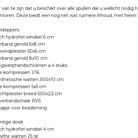
van te zijn dat u beschikt over alle spullen die u wellicht nodi
antoren. Deze biedt een nog net wat ruimere inhoud, met hierin:
oldeppers
sch hydrofiel windsel 6 cm
erband gerold 6x8 cm
wondpleister 50x6 cm
erband gerold 8x10 cm
egwerphandschoenen a 4 stuks
le kompressen 1/16
nthetische watten 300x10 cm
le kompressen 5x5 cm
chtpleister breed 500x2,5 cm
 verbandschaar RVS
apje voor beademing
ntige doek
sch hydrofiel windsel 4 cm
witte watten 25 gr.