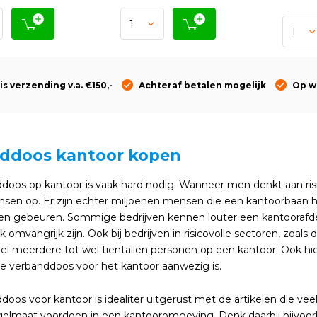
is verzending v.a. €150,-
Achteraf betalen mogelijk
Op w
ddoos kantoor kopen
doos op kantoor is vaak hard nodig. Wanneer men denkt aan ri
nsen op. Er zijn echter miljoenen mensen die een kantoorbaan he
n gebeuren. Sommige bedrijven kennen louter een kantoorafdeling
k omvangrijk zijn. Ook bij bedrijven in risicovolle sectoren, zoals
el meerdere tot wel tientallen personen op een kantoor. Ook hi
e verbanddoos voor het kantoor aanwezig is.
oos voor kantoor is idealiter uitgerust met de artikelen die ve
gelmaat voordoen in een kantooromgeving. Denk daarbij bijvoorb