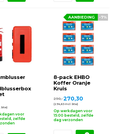
AANBIEDING
-7%
imblusser
8-pack EHBO
Koffer Oranje
dblusserbox
Kruis
et
270,30
290,-
(294,63 Incl. btw)
. btw)
Op werkdagen voor
kdagen voor
15:00 besteld, zelfde
esteld, zelfde
dag verzonden
rzonden