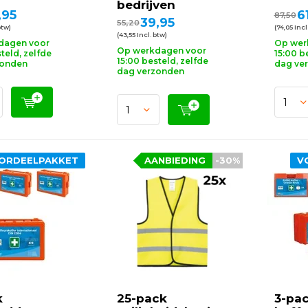
bedrijven
,95
6
87,50
39,95
55,20
btw)
(74,05 Incl
(43,55 Incl. btw)
dagen voor
Op wer
Op werkdagen voor
teld, zelfde
15:00 b
15:00 besteld, zelfde
zonden
dag ve
dag verzonden
ORDEELPAKKET
AANBIEDING
-30%
V
k
25-pack
3-pa