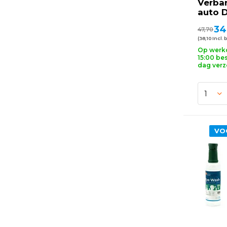
Verba
auto D
34
47,70
(38,10 Incl. 
Op werk
15:00 bes
dag ver
VO