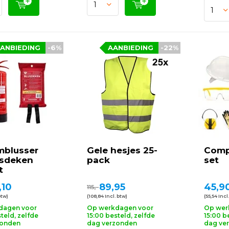
ANBIEDING
-6%
AANBIEDING
-22%
mblusser
Gele hesjes 25-
Comp
usdeken
pack
set
t
,10
89,95
45,9
115,-
btw)
(108,84 Incl. btw)
(55,54 Incl
dagen voor
Op werkdagen voor
Op wer
teld, zelfde
15:00 besteld, zelfde
15:00 b
zonden
dag verzonden
dag ve