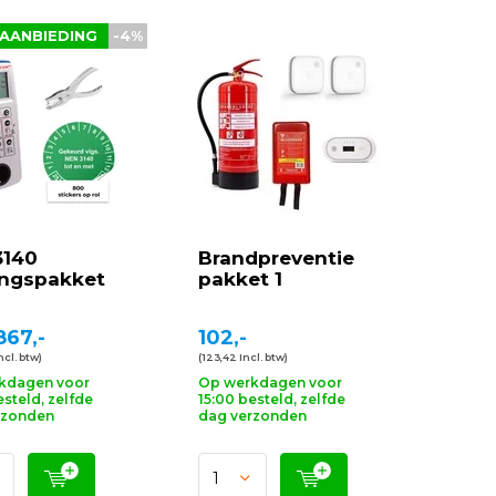
AANBIEDING
-4%
3140
Brandpreventie
ingspakket
pakket 1
67,-
102,-
ncl. btw)
(123,42 Incl. btw)
kdagen voor
Op werkdagen voor
esteld, zelfde
15:00 besteld, zelfde
rzonden
dag verzonden