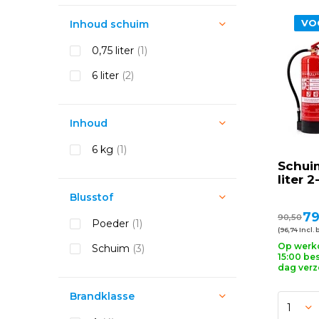
VO
Inhoud schuim
0,75 liter
(1)
6 liter
(2)
Inhoud
6 kg
(1)
Schui
liter 
Blusstof
79
90,50
Poeder
(1)
(96,74 Incl. 
Op werk
Schuim
(3)
15:00 bes
dag ver
Brandklasse