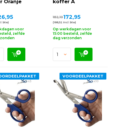
r Oranje
koffer A
26,95
172,95
182,10
l. btw)
(188,52 Incl. btw)
kdagen voor
Op werkdagen voor
esteld, zelfde
15:00 besteld, zelfde
rzonden
dag verzonden
OORDEELPAKKET
VOORDEELPAKKET