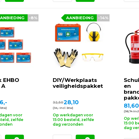
ANBIEDING
-8%
AANBIEDING
-14%
k EHBO
DIY/Werkplaats
Schu
 A
veiligheidspakket
en
bran
pakk
6,-
28,10
32,50
81,60
 btw)
(34,- Incl. btw)
(98,74 Incl
dagen voor
Op werkdagen voor
Op wer
teld, zelfde
15:00 besteld, zelfde
15:00 b
zonden
dag verzonden
dag ve