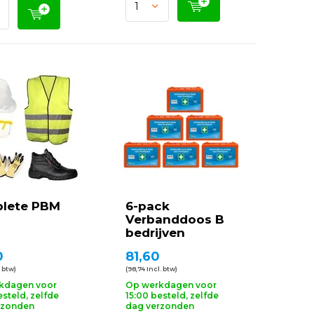
lete PBM
6-pack
Verbanddoos B
bedrijven
0
81,60
. btw)
(98,74 Incl. btw)
kdagen voor
Op werkdagen voor
esteld, zelfde
15:00 besteld, zelfde
rzonden
dag verzonden