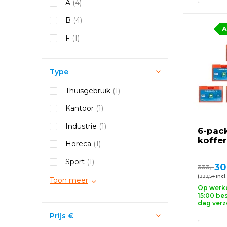
A
(4)
B
(4)
A
F
(1)
Type
Thuisgebruik
(1)
Kantoor
(1)
Industrie
(1)
6-pac
koffer
Horeca
(1)
Sport
(1)
30
333,-
(333,54 Incl.
Toon meer
Op werk
15:00 bes
dag ver
Prijs
€