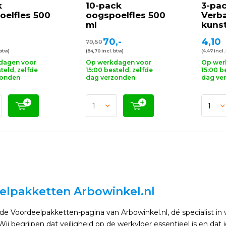
k
10-pack
3-pa
oelfles 500
oogspoelfles 500
Verb
ml
kuns
70,-
4,10
79,50
 btw)
(84,70 Incl. btw)
(4,47 Incl.
dagen voor
Op werkdagen voor
Op wer
teld, zelfde
15:00 besteld, zelfde
15:00 b
zonden
dag verzonden
dag ve
elpakketten Arbowinkel.nl
 Voordeelpakketten-pagina van Arbowinkel.nl, dé specialist in 
Wij begrijpen dat veiligheid op de werkvloer essentieel is en dat