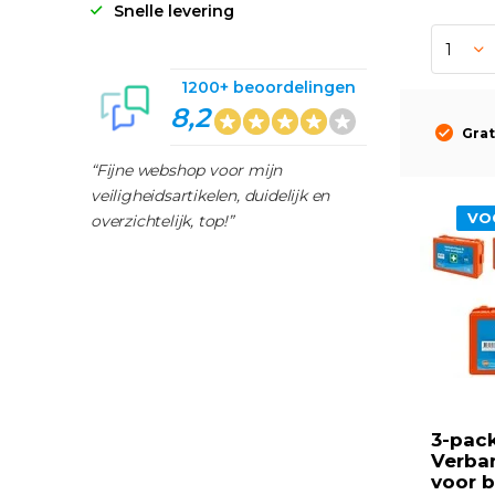
Snelle levering
1200+ beoordelingen
8,2
Grat
“Fijne webshop voor mijn
veiligheidsartikelen, duidelijk en
VO
overzichtelijk, top!”
3-pac
Verba
voor b