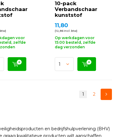
ck
10-pack
andschaar
Verbandschaar
tstof
kunststof
11,80
 btw)
(12,86 Incl. btw)
kdagen voor
Op werkdagen voor
esteld, zelfde
15:00 besteld, zelfde
rzonden
dag verzonden
1
2
veiligheidsproducten en bedrijfshulpverlening (BHV)
 je graag kwalitatieve producten wilt aanschaffen