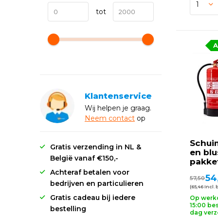
tot
A
Klantenservice
Wij helpen je graag.
Neem
contact
op
Schui
Gratis verzending in NL &
en bl
België vanaf €150,-
pakke
Achteraf betalen voor
54
57,50
bedrijven en particulieren
(65,46 Incl. 
Gratis cadeau bij iedere
Op werk
15:00 bes
bestelling
dag ver