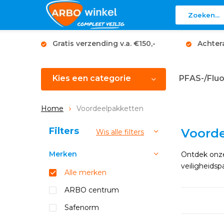
Gratis verzending v.a. €150,-
Achter
Kies een categorie
PFAS-/Fluo
Home
Voordeelpakketten
Sorteren op:
Filters
Voorde
Wis alle filters
Merken
Ontdek onze
veiligheids
Alle merken
ARBO centrum
Safenorm