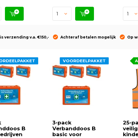
is verzending v.a. €150,-
Achteraf betalen mogelijk
Op w
ORDEELPAKKET
VOORDEELPAKKET
A
k
3-pack
25-p
nddoos B
Verbanddoos B
veili
edrijven
basic voor
kinde