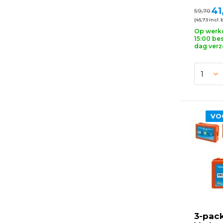
41
59,70
(45,73 Incl. 
Op werk
15:00 bes
dag ver
VO
3-pac