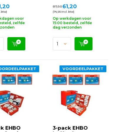
1,20
61,20
87,50
. btw)
(74,05 Incl. btw)
kdagen voor
Op werkdagen voor
esteld, zelfde
15:00 besteld, zelfde
rzonden
dag verzonden
OORDEELPAKKET
VOORDEELPAKKET
ck EHBO
3-pack EHBO