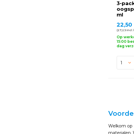
3-pac
oogsp
ml
22,50
(27,23 Incl.
Op werk
15:00 bes
dag ver
Voorde
Welkom op de
materialen. 