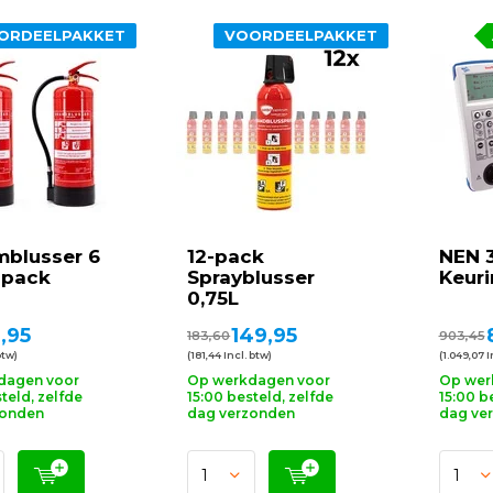
ORDEELPAKKET
VOORDEELPAKKET
mblusser 6
12-pack
NEN 
2-pack
Sprayblusser
Keur
0,75L
,95
149,95
8
183,60
903,45
btw)
(181,44 Incl. btw)
(1.049,07 I
dagen voor
Op werkdagen voor
Op wer
teld, zelfde
15:00 besteld, zelfde
15:00 b
zonden
dag verzonden
dag ve