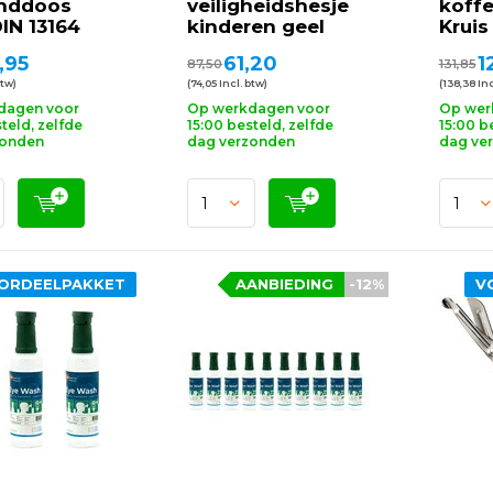
nddoos
veiligheidshesje
koffe
IN 13164
kinderen geel
Kruis
,95
61,20
1
87,50
131,85
btw)
(74,05 Incl. btw)
(138,38 Inc
dagen voor
Op werkdagen voor
Op wer
teld, zelfde
15:00 besteld, zelfde
15:00 b
zonden
dag verzonden
dag ve
ORDEELPAKKET
AANBIEDING
-12%
V