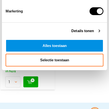
Marketing
Details tonen
Schuimblusser en
blusdeken pakket
Alles toestaan
54,10
57,50
Selectie toestaan
(65,46 Incl. btw)
Vandaag besteld, dinsdag
in huis