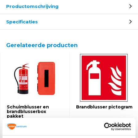
Productomschrijving
Specificaties
Gerelateerde producten
Schuimblusser en
Brandblusser pictogram
brandblusserbox
pakket
81,60
3,10
(98,74 Incl. btw)
(3,75 Incl. btw)