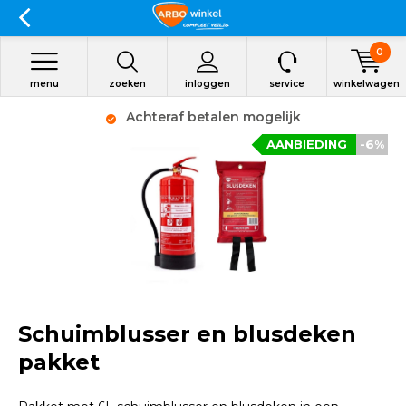
0
menu
zoeken
inloggen
service
winkelwagen
Achteraf betalen mogelijk
AANBIEDING
-6%
Schuimblusser en blusdeken
pakket