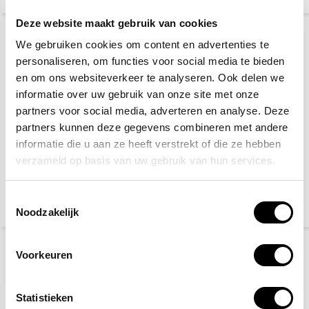
Deze website maakt gebruik van cookies
We gebruiken cookies om content en advertenties te
personaliseren, om functies voor social media te bieden
en om ons websiteverkeer te analyseren. Ook delen we
informatie over uw gebruik van onze site met onze
partners voor social media, adverteren en analyse. Deze
partners kunnen deze gegevens combineren met andere
Burnshield
informatie die u aan ze heeft verstrekt of die ze hebben
Vluchtladder 5 Meter
brandwonden kompres
verzameld op basis van uw gebruik van hun services.
10 x 10 cm
5,10
66,30
Toestemmingsselectie
(5,56 Incl. btw)
(80,22 Incl. btw)
Noodzakelijk
Voorkeuren
Recent bekeken
AANBIEDING
-6%
Statistieken