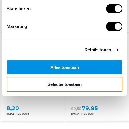
pictogram
Statistieken
2,50
2,50
(3,03 Incl. btw)
(3,03 Incl. btw)
Marketing
Details tonen
Alles toestaan
Selectie toestaan
Brandblusser bord
Schuimblusser 6 liter 2-
panorama
pack
8,20
79,95
90,50
(9,92 Incl. btw)
(96,74 Incl. btw)