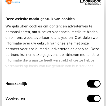
TIP!
Veiligheidspictogrammen
3,10
Normaal:
Deze website maakt gebruik van cookies
0,-
Je bespaart:
(0% Korting)
We gebruiken cookies om content en advertenties te
Totaalbedrag:
3,10
personaliseren, om functies voor social media te bieden
Tijdelijk uitverkocht
en om ons websiteverkeer te analyseren. Ook delen we
informatie over uw gebruik van onze site met onze
partners voor social media, adverteren en analyse. Deze
partners kunnen deze gegevens combineren met andere
Gerelateerde producten
informatie die u aan ze heeft verstrekt of die ze hebben
verzameld op basis van uw gebruik van hun services.
Toestemmingsselectie
Noodzakelijk
Voorkeuren
Brandslanghaspel
Brandmelder pictogram