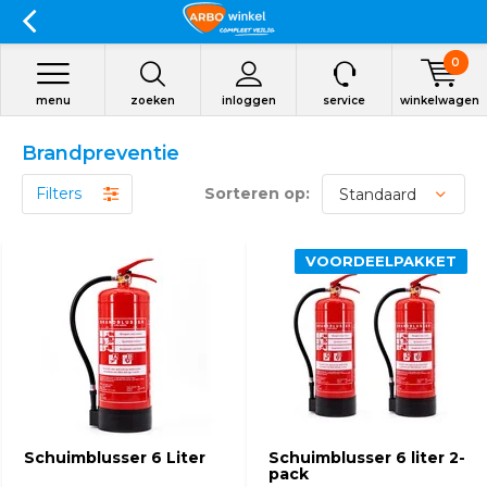
0
menu
zoeken
inloggen
service
winkelwagen
Brandpreventie
Filters
Sorteren op:
VOORDEELPAKKET
Schuimblusser 6 Liter
Schuimblusser 6 liter 2-
pack