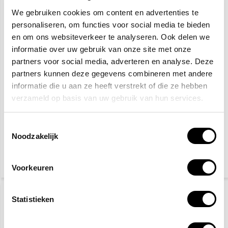
We gebruiken cookies om content en advertenties te
personaliseren, om functies voor social media te bieden
en om ons websiteverkeer te analyseren. Ook delen we
informatie over uw gebruik van onze site met onze
partners voor social media, adverteren en analyse. Deze
CO2 blusser 5 kg
Sprayblusser 0,75 Liter
partners kunnen deze gegevens combineren met andere
PFAS-/Fluorvrij
informatie die u aan ze heeft verstrekt of die ze hebben
verzameld op basis van uw gebruik van hun services.
76,50
15,30
79,95
(92,57 Incl. btw)
(18,51 Incl. btw)
Toestemmingsselectie
Voor 15:00 besteld,
Voor 15:00 besteld,
Noodzakelijk
maandag in huis
maandag in huis
Voorkeuren
VOORDEELPAKKET
Statistieken