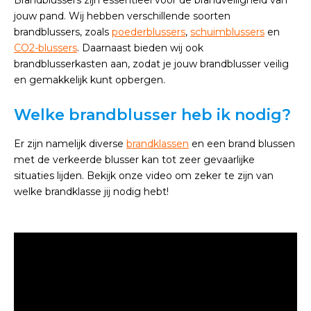
Brandblussers zijn essentieel voor de brandveiligheid van
jouw pand. Wij hebben verschillende soorten
brandblussers, zoals
poederblussers
,
schuimblussers
en
CO2-blussers
. Daarnaast bieden wij ook
brandblusserkasten aan, zodat je jouw brandblusser veilig
en gemakkelijk kunt opbergen.
Welke brandblusser heb ik nodig?
Er zijn namelijk diverse
brandklassen
en een brand blussen
met de verkeerde blusser kan tot zeer gevaarlijke
situaties lijden. Bekijk onze video om zeker te zijn van
welke brandklasse jij nodig hebt!