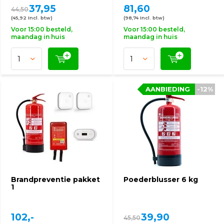
37,95
81,60
44,50
(45,92 Incl. btw)
(98,74 Incl. btw)
Voor 15:00 besteld,
Voor 15:00 besteld,
maandag in huis
maandag in huis
AANBIEDING
-12%
Brandpreventie pakket
Poederblusser 6 kg
1
102,-
39,90
45,50