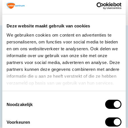
Deze website maakt gebruik van cookies
We gebruiken cookies om content en advertenties te
Neem contact op
personaliseren, om functies voor social media te bieden
Ons klantenservice staat voor je klaar.
en om ons websiteverkeer te analyseren. Ook delen we
informatie over uw gebruik van onze site met onze
Volg ons
partners voor social media, adverteren en analyse. Deze
partners kunnen deze gegevens combineren met andere
informatie die u aan ze heeft verstrekt of die ze hebben
verzameld op basis van uw gebruik van hun services.
Ontvang de nieuwste aanbiedingen en
promoties
Toestemmingsselectie
Noodzakelijk
Abonneer
* Lees hier de wettelijke beperkingen
Voorkeuren