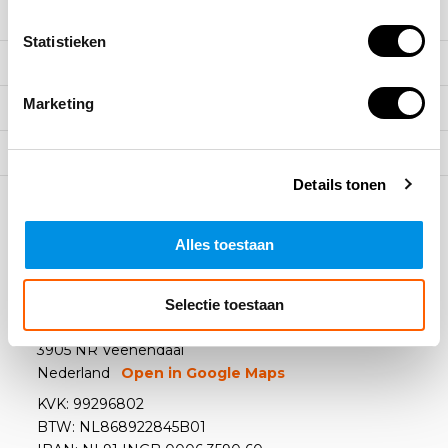
Meer informatie
Statistieken
Klantenservice
Marketing
Mijn account
Categorieën
Details tonen
Contact
Alles toestaan
Arbowinkel B.V.
Selectie toestaan
Kazemat 4
3905 NR Veenendaal
Nederland
Open in Google Maps
KVK: 99296802
BTW: NL868922845B01