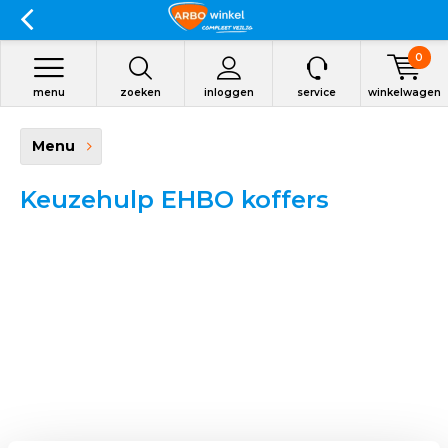
0
menu
zoeken
inloggen
service
winkelwagen
Menu
Keuzehulp EHBO koffers