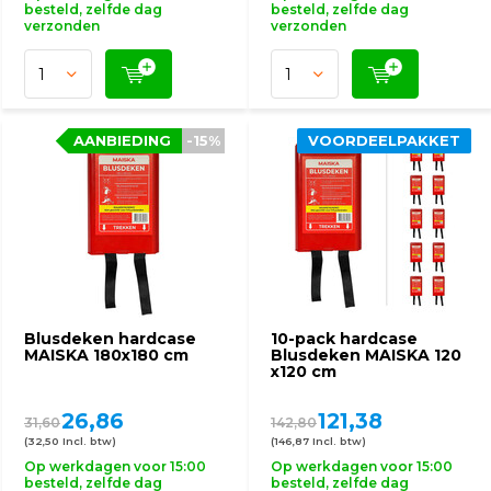
besteld, zelfde dag
besteld, zelfde dag
verzonden
verzonden
AANBIEDING
-15%
VOORDEELPAKKET
Blusdeken hardcase
10-pack hardcase
MAISKA 180x180 cm
Blusdeken MAISKA 120
x120 cm
26,86
121,38
31,60
142,80
(32,50 Incl. btw)
(146,87 Incl. btw)
Op werkdagen voor 15:00
Op werkdagen voor 15:00
besteld, zelfde dag
besteld, zelfde dag