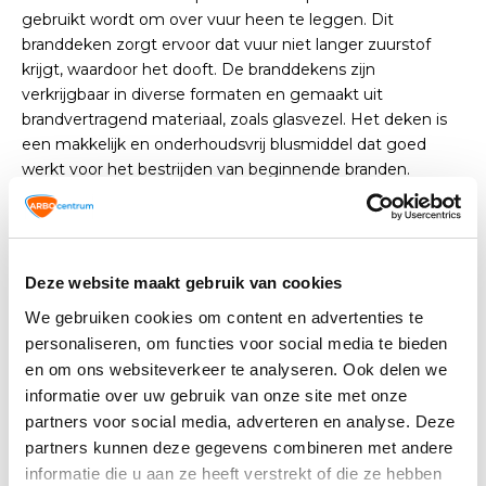
gebruikt wordt om over vuur heen te leggen. Dit
branddeken zorgt ervoor dat vuur niet langer zuurstof
krijgt, waardoor het dooft. De branddekens zijn
verkrijgbaar in diverse formaten en gemaakt uit
brandvertragend materiaal, zoals glasvezel. Het deken is
een makkelijk en onderhoudsvrij blusmiddel dat goed
werkt voor het bestrijden van beginnende branden.
Waar is een blusdeken van
gemaakt?
Deze website maakt gebruik van cookies
De blusdekens die voldoen aan de Europese
We gebruiken cookies om content en advertenties te
kwaliteitsnorm NEN-EN 1869 zijn gemaakt van twee
personaliseren, om functies voor social media te bieden
lagen geweven glasvezel, met daartussen een
en om ons websiteverkeer te analyseren. Ook delen we
vertragende film. Vroeger werden ze echter uit ander
informatie over uw gebruik van onze site met onze
materiaal gemaakt, waardoor ze niet aan NEN-EN 1869
partners voor social media, adverteren en analyse. Deze
eisen voldoen. De dekens van voor 1992 zijn dan ook niet
partners kunnen deze gegevens combineren met andere
betrouwbaar. Bovendien zijn blusdekens niet eeuwig
informatie die u aan ze heeft verstrekt of die ze hebben
houdbaar. Je kan het best elke vijf jaar vervangen. Zorg