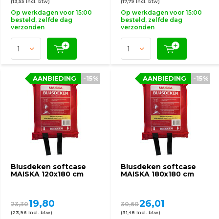
(13,55 Incl. btw)
(17,79 Incl. btw)
Op werkdagen voor 15:00
Op werkdagen voor 15:00
besteld, zelfde dag
besteld, zelfde dag
verzonden
verzonden
AANBIEDING
-15%
AANBIEDING
-15%
Blusdeken softcase
Blusdeken softcase
MAISKA 120x180 cm
MAISKA 180x180 cm
19,80
26,01
23,30
30,60
(23,96 Incl. btw)
(31,48 Incl. btw)