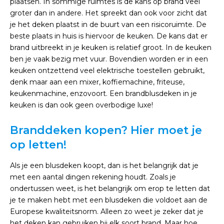
plaatsen. In sommige ruimtes is de kans op brand veel
groter dan in andere. Het spreekt dan ook voor zicht dat
je het deken plaatst in de buurt van een risicoruimte. De
beste plaats in huis is hiervoor de keuken. De kans dat er
brand uitbreekt in je keuken is relatief groot. In de keuken
ben je vaak bezig met vuur. Bovendien worden er in een
keuken ontzettend veel elektrische toestellen gebruikt,
denk maar aan een mixer, koffiemachine, friteuse,
keukenmachine, enzovoort. Een brandblusdeken in je
keuken is dan ook geen overbodige luxe!
Branddeken kopen? Hier moet je
op letten!
Als je een blusdeken koopt, dan is het belangrijk dat je
met een aantal dingen rekening houdt. Zoals je
ondertussen weet, is het belangrijk om erop te letten dat
je te maken hebt met een blusdeken die voldoet aan de
Europese kwaliteitsnorm. Alleen zo weet je zeker dat je
het deken kan gebruiken bij elk soort brand. Maar hoe