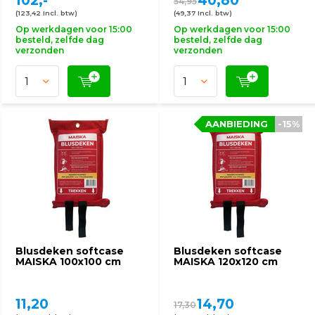
102,-
40,80
54,95
(123,42 Incl. btw)
(49,37 Incl. btw)
Op werkdagen voor 15:00
Op werkdagen voor 15:00
besteld, zelfde dag
besteld, zelfde dag
verzonden
verzonden
AANBIEDING
-15%
Blusdeken softcase
Blusdeken softcase
MAISKA 100x100 cm
MAISKA 120x120 cm
11,20
14,70
17,30