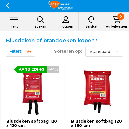
0
menu
zoeken
inloggen
service
winkelwagen
Blusdeken of branddeken kopen?
Filters
Sorteren op:
AANBIEDING
-41%
Blusdeken softbag 120
Blusdeken softbag 120
x 120 cm
x 180 cm