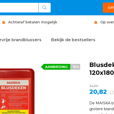
Off
Achteraf betalen mogelijk
Op wer
rvrije brandblussers
Bekijk de bestsellers
Blusde
AANBIEDING
-15%
120x18
24,50
20,82
(2
De MAISKA blu
grotere brand