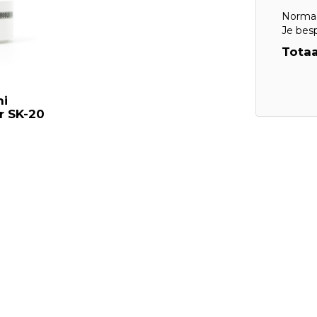
Normaa
Je bes
Totaa
ni
r SK-20