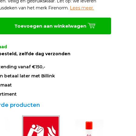
en. Veilig en gebruiksklaar. Let op: we leveren
 blusdeken van het merk Firenorm.
Lees meer.
Toevoegen aan winkelwagen
aad
besteld, zelfde dag verzonden
zending vanaf €150,-
 betaal later met Billink
 maat
rtiment
rde producten