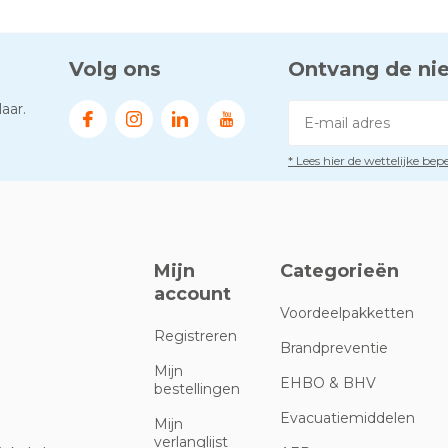
Volg ons
Ontvang de ni
aar.
* Lees hier de wettelijke be
Mijn
Categorieën
account
Voordeelpakketten
Registreren
Brandpreventie
Mijn
EHBO & BHV
bestellingen
Evacuatiemiddelen
Mijn
verlanglijst