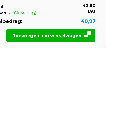
42,80
l:
1,83
paart:
(4% Korting)
lbedrag:
40,97
Toevoegen aan winkelwagen