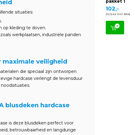
heid
pakket 1
102,-
llende situaties:
(123,42 Incl. btw)
.
op kleding te doven.
oals werkplaatsen, industriële panden
 maximale veiligheid
terialen die speciaal zijn ontworpen
stevige hardcase verlengt de levensduur
noodsituaties.
A blusdeken hardcase
ase is deze blusdeken perfect voor
gheid, betrouwbaarheid en langdurige