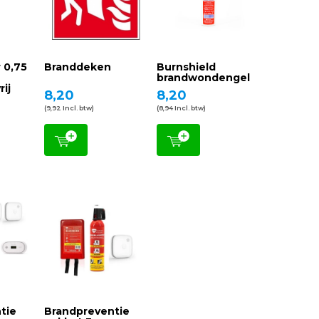
 0,75
Branddeken
Burnshield
brandwondengel
rij
8,20
8,20
(9,92 Incl. btw)
(8,94 Incl. btw)
tie
Brandpreventie