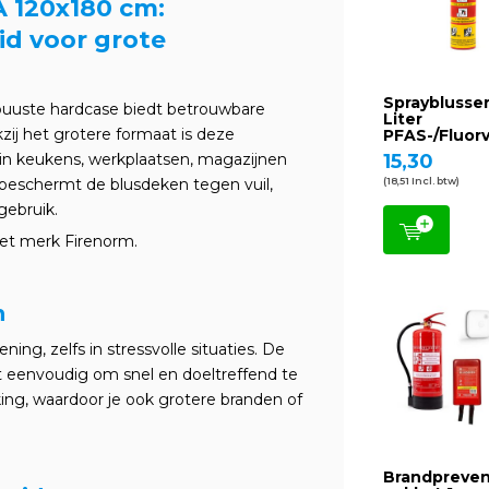
 120x180 cm:
id voor grote
Sprayblusser
buuste hardcase biedt betrouwbare
Liter
j het grotere formaat is deze
PFAS-/Fluorv
 in keukens, werkplaatsen, magazijnen
15,30
beschermt de blusdeken tegen vuil,
(18,51 Incl. btw)
 gebruik.
het merk Firenorm.
n
ing, zelfs in stressvolle situaties. De
t eenvoudig om snel en doeltreffend te
ing, waardoor je ook grotere branden of
Brandpreven