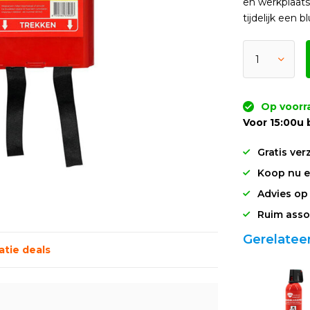
en werkplaats
tijdelijk een
Op voorr
Voor 15:00u 
Gratis ver
Koop nu en
Advies op
Ruim asso
Gerelatee
tie deals