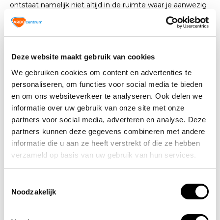
ontstaat namelijk niet altijd in de ruimte waar je aanwezig
bent. Kortsluiting, bijvoorbeeld, kan bij alle apparaten
ontstaan. Ook op momenten dat er niemand aanwezig is.
Ook kan iemand in het huishouden, of een medewerker in
het bedrijf zonder dit te weten knoeien met de as van
Deze website maakt gebruik van cookies
een sigaret, of iets anders brandbaars en zo een brand
We gebruiken cookies om content en advertenties te
ontketenen. Idealiter plaats je dus hittemelders in alle
belangrijke ruimtes en/of in ruimtes waar kans is op brand.
personaliseren, om functies voor social media te bieden
en om ons websiteverkeer te analyseren. Ook delen we
Onze tip voor een optimale
informatie over uw gebruik van onze site met onze
partners voor social media, adverteren en analyse. Deze
brandveiligheid
partners kunnen deze gegevens combineren met andere
informatie die u aan ze heeft verstrekt of die ze hebben
Wil jij zorgen voor optimale brandveiligheid in huis of in
het bedrijfspand? Denk er dan eens over na om
verzameld op basis van uw gebruik van hun services.
hittemelders en rookmelders te combineren. Zo weet je
zeker dat je de beste kans maakt om een brand in een
Toestemmingsselectie
vroeg stadium te detecteren. Er wordt namelijk op de
Noodzakelijk
twee meest effectieve manieren “gekeken” naar het
ontstaan van een brand.