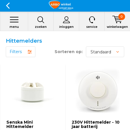
0
menu
zoeken
inloggen
service
winkelwagen
Hittemelders
Filters
Sorteren op:
Senska Mini
230V Hittemelder - 10
Hittemelder
jaar batterij