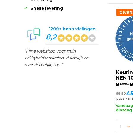
Snelle levering
DIVER
1200+ beoordelingen
8,2
“Fijne webshop voor mijn
veiligheidsartikelen, duidelijk en
overzichtelijk, top!”
Keurin
NEN 1
goedg
45
68,50
(54,93 Incl. 
Vandaag 
dinsdag 