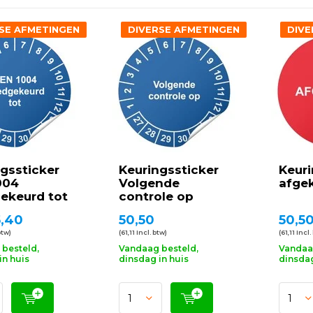
SE AFMETINGEN
DIVERSE AFMETINGEN
DIVE
gssticker
Keuringssticker
Keuri
004
Volgende
afge
ekeurd tot
controle op
,40
50,50
50,5
btw)
(61,11 Incl. btw)
(61,11 Incl.
besteld,
Vandaag besteld,
Vandaa
in huis
dinsdag in huis
dinsdag