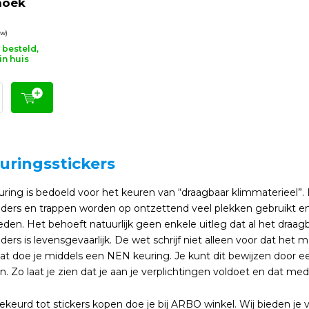
hoek
tw)
besteld,
in huis
uringsstickers
ng is bedoeld voor het keuren van “draagbaar klimmaterieel”. I
dders en trappen worden op ontzettend veel plekken gebruikt en
en. Het behoeft natuurlijk geen enkele uitleg dat al het draagb
dders is levensgevaarlijk. De wet schrijf niet alleen voor dat het 
at doe je middels een NEN keuring. Je kunt dit bewijzen door ee
n. Zo laat je zien dat je aan je verplichtingen voldoet en dat m
eurd tot stickers kopen doe je bij ARBO winkel. Wij bieden je v