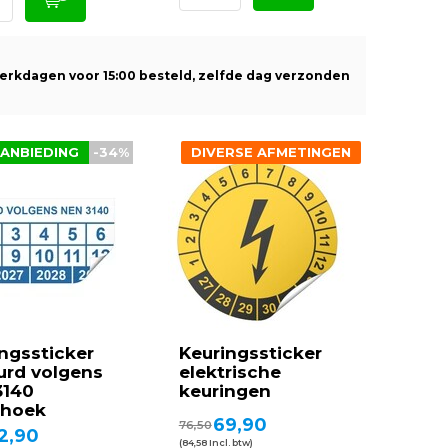
erkdagen voor 15:00 besteld, zelfde dag verzonden
ANBIEDING
-34%
DIVERSE AFMETINGEN
ngssticker
Keuringssticker
urd volgens
elektrische
3140
keuringen
thoek
69,90
76,50
2,90
(84,58 Incl. btw)