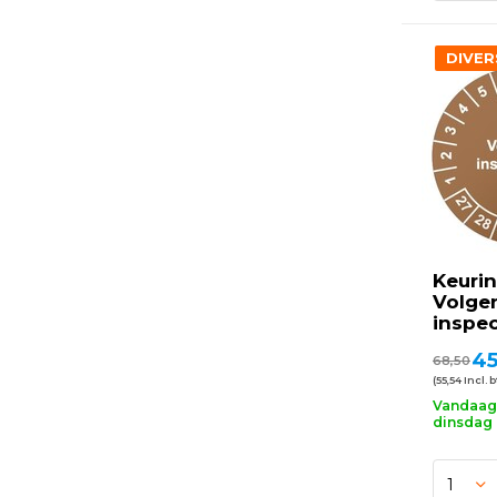
DIVER
Keurin
Volge
inspec
45
68,50
(55,54 Incl. 
Vandaag 
dinsdag 