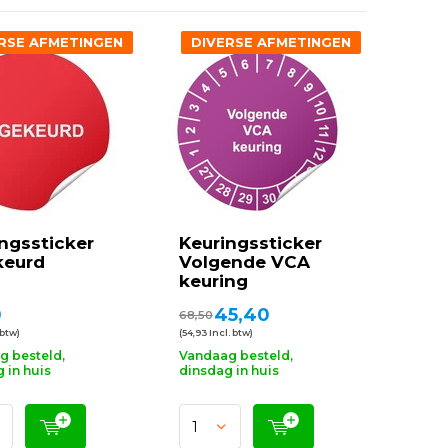
RSE AFMETINGEN
DIVERSE AFMETINGEN
ngssticker
Keuringssticker
keurd
Volgende VCA
keuring
0
45,40
68,50
 btw)
(54,93 Incl. btw)
g besteld,
Vandaag besteld,
 in huis
dinsdag in huis