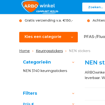
Gratis verzending v.a. €150,-
Achter
Kies een categorie
PFAS-/Fluo
Home
Keuringsstickers
NEN stickers
NEN st
Categorieën
NEN 3140 keuringsstickers
ARBOwinkel.
leverbaar. 
Sorteren op:
Filters
Prijs
€