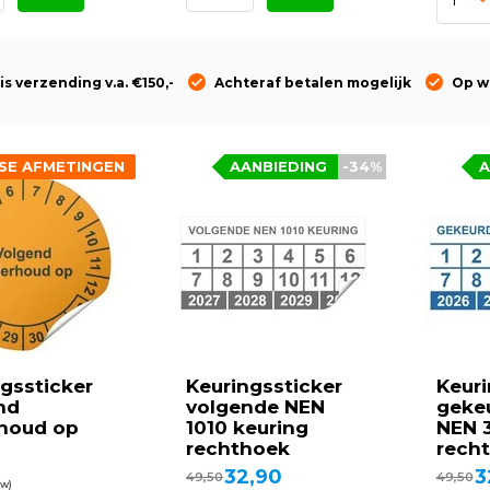
is verzending v.a. €150,-
Achteraf betalen mogelijk
Op w
SE AFMETINGEN
AANBIEDING
-34%
A
gssticker
Keuringssticker
Keuri
nd
volgende NEN
geke
houd op
1010 keuring
NEN 
rechthoek
rech
32,90
3
49,50
49,50
tw)