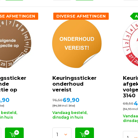
SE AFMETINGEN
DIVERSE AFMETINGEN
A
gssticker
Keuringssticker
Keuri
nde
onderhoud
afge
tie op
vereist
volg
3140
,90
69,90
76,50
4
68,50
btw)
(84,58 Incl. btw)
(54,93 Incl
besteld,
Vandaag besteld,
Vandaa
in huis
dinsdag in huis
dinsdag