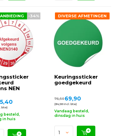
ANBIEDING
-34%
DIVERSE AFMETINGEN
ngssticker
Keuringssticker
keurd
goedgekeurd
ens NEN
69,90
76,50
5,40
(84,58 Incl. btw)
. btw)
Vandaag besteld,
g besteld,
dinsdag in huis
 in huis