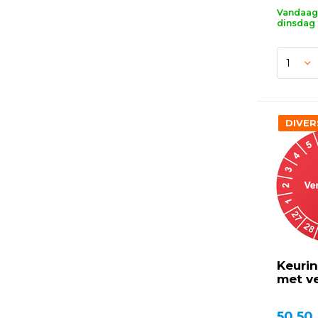
Vandaag 
dinsdag 
DIVER
Keurin
met v
50,50