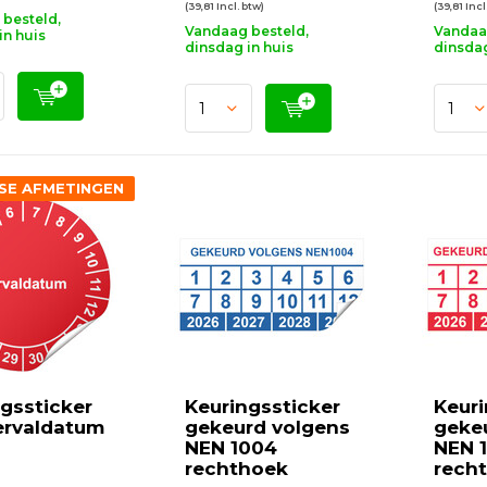
(39,81 Incl. btw)
(39,81 Incl
besteld,
Vandaag besteld,
Vandaa
in huis
dinsdag in huis
dinsdag
SE AFMETINGEN
gssticker
Keuringssticker
Keuri
ervaldatum
gekeurd volgens
geke
NEN 1004
NEN 
rechthoek
rech