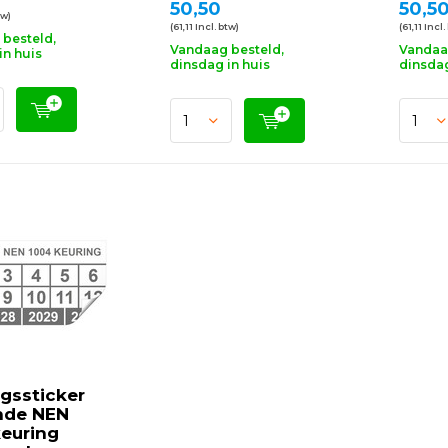
50,50
50,5
tw)
(61,11 Incl. btw)
(61,11 Incl.
besteld,
Vandaag besteld,
Vandaa
in huis
dinsdag in huis
dinsdag
gssticker
nde NEN
keuring