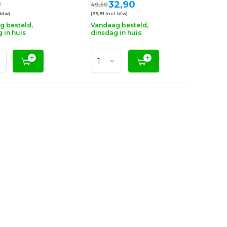
0
32,90
49,50
 btw)
(39,81 Incl. btw)
g besteld,
Vandaag besteld,
 in huis
dinsdag in huis