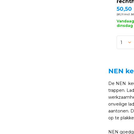
recht
50,50
(61,11 Incl. b
Vandaag 
dinsdag 
NEN ke
De NEN keuri
trappen. La
werkzaamhed
onveilige la
aantonen. D
op te plakke
NEN goedgek