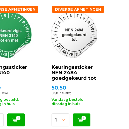
RSE AFMETINGEN
DIVERSE AFMETINGEN
ngssticker
Keuringssticker
3140
NEN 2484
goedgekeurd tot
0
50,50
. btw)
(61,11 Incl. btw)
g besteld,
Vandaag besteld,
 in huis
dinsdag in huis