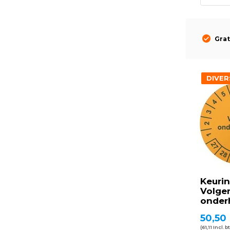
Grat
DIVER
Keurin
Volge
onder
50,50
(61,11 Incl. b