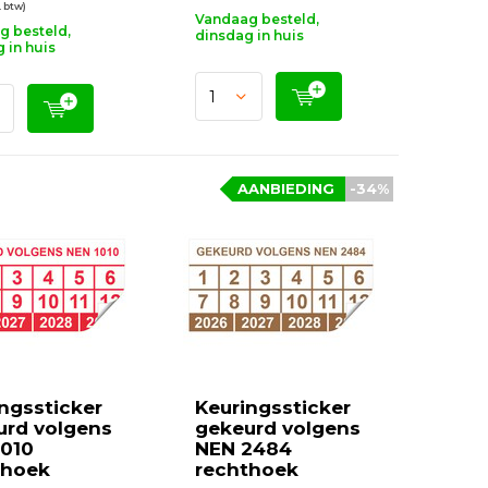
. btw)
Vandaag besteld,
g besteld,
dinsdag in huis
 in huis
AANBIEDING
-34%
ngssticker
Keuringssticker
urd volgens
gekeurd volgens
1010
NEN 2484
thoek
rechthoek