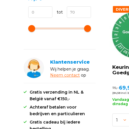
DIVER
tot
Klantenservice
Keurin
Wij helpen je graag.
Goedg
Neem
contact
op
69,
75,-
Gratis verzending in NL &
(84,58 Incl. 
België vanaf €150,-
Vandaag 
dinsdag 
Achteraf betalen voor
bedrijven en particulieren
Gratis cadeau bij iedere
bestelling