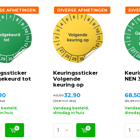
SE AFMETINGEN
DIVERSE AFMETINGEN
DIVE
gssticker
Keuringssticker
Keuri
ekeurd tot
Volgende
NEN 
keuring op
90
32,90
68,5
49,50
btw)
(39,81 Incl. btw)
(82,89 Incl
besteld,
Vandaag besteld,
Vandaa
in huis
dinsdag in huis
dinsdag