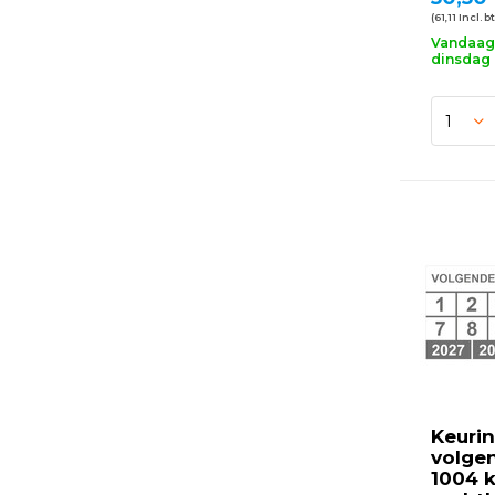
(61,11 Incl. b
Vandaag 
dinsdag 
Keurin
volge
1004 