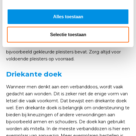
wanneer het om de artikelen gaat waarvan er meerdere
exemplaren in de verbanddoos aanwezig zijn.
Alles toestaan
In vrijwel elke verbanddoos zitten meerdere
wondpleisters. Hoeveel dit er zijn, is afhankelijk van het
Selectie toestaan
type verbanddoos. Ook kan de doos speciale pleisters
bevatten. Denk aan een
verbanddoos voor horeca
, die
bijvoorbeeld gekleurde pleisters bevat. Zorg altijd voor
voldoende pleisters op voorraad.
Driekante doek
Wanneer men denkt aan een verbanddoos, wordt vaak
gedacht aan wonden. Dit is zeker niet de enige vorm van
letsel die vaak voorkomt. Dat bewijst een driekante doek
wel. Een driekante doek is belangrijk om ondersteuning te
bieden bij kneuzingen of andere verwondingen aan
bijvoorbeeld armen en schouders. De doek kan gebruikt
worden als mitella. In de meeste verbanddozen is hier een
exemplaar van aanwezig. Meer exemplaren bestellen is