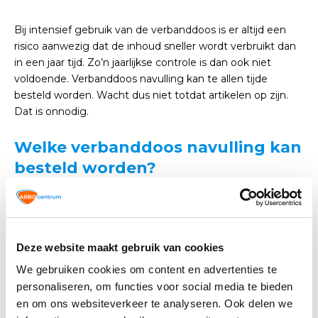
Bij intensief gebruik van de verbanddoos is er altijd een
risico aanwezig dat de inhoud sneller wordt verbruikt dan
in een jaar tijd. Zo’n jaarlijkse controle is dan ook niet
voldoende. Verbanddoos navulling kan te allen tijde
besteld worden. Wacht dus niet totdat artikelen op zijn.
Dat is onnodig.
Welke verbanddoos navulling kan
besteld worden?
Bij ARBO winkel kunnen alle artikelen die in door ons
geleverde verbanddozen aanwezig zijn ook worden
nabesteld. Het is echter ook mogelijk om extra artikelen
Deze website maakt gebruik van cookies
na te bestellen of een lege verbanddoos aan te schaffen
We gebruiken cookies om content en advertenties te
die zelf gevuld kan worden met de gewenste artikelen.
personaliseren, om functies voor social media te bieden
Voor vragen of advies staat ARBO winkel uiteraard altijd
en om ons websiteverkeer te analyseren. Ook delen we
klaar.