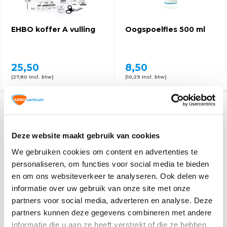
EHBO koffer A vulling
Oogspoelfles 500 ml
25,50
8,50
(27,80 Incl. btw)
(10,29 Incl. btw)
Deze website maakt gebruik van cookies
We gebruiken cookies om content en advertenties te
personaliseren, om functies voor social media te bieden
en om ons websiteverkeer te analyseren. Ook delen we
Eerste hulp
EHBO koffer A Leeg
informatie over uw gebruik van onze site met onze
partners voor social media, adverteren en analyse. Deze
partners kunnen deze gegevens combineren met andere
5,60
30,95
informatie die u aan ze heeft verstrekt of die ze hebben
37,95