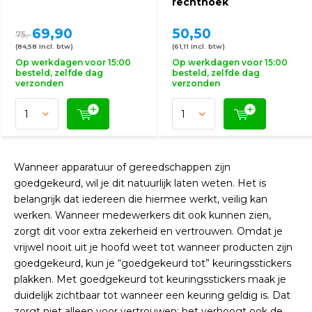
rechthoek
69,90
50,50
75,-
(84,58 Incl. btw)
(61,11 Incl. btw)
Op werkdagen voor 15:00
Op werkdagen voor 15:00
besteld, zelfde dag
besteld, zelfde dag
verzonden
verzonden
Wanneer apparatuur of gereedschappen zijn
goedgekeurd, wil je dit natuurlijk laten weten. Het is
belangrijk dat iedereen die hiermee werkt, veilig kan
werken. Wanneer medewerkers dit ook kunnen zien,
zorgt dit voor extra zekerheid en vertrouwen. Omdat je
vrijwel nooit uit je hoofd weet tot wanneer producten zijn
goedgekeurd, kun je “goedgekeurd tot” keuringsstickers
plakken. Met goedgekeurd tot keuringsstickers maak je
duidelijk zichtbaar tot wanneer een keuring geldig is. Dat
zorgt niet alleen voor vertrouwen: het verhoogt ook de