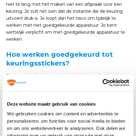
niet te lang met het maken van een afspraak voor een
keuring. Je zult net zien dat de instantie die de keuring
uitvoert druk is. Je loopt dan het risico om tijdelijk te
werken met niet goedgekeurde apparatuur. Je bent
wettelijk verplicht om met goedgekeurde apparatuur te
werken.
Hoe werken goedgekeurd tot
keuringsstickers?
Onze goedgekeurd tot keuringsstickers werken heel
eenvoudig. De opvallend groen gekleurde ronde sticker is
voorzien van twee getallenreeksen. Aan de bovenkant
van de sticker zie je de maanden. Aan de onderkant van
de sticker zie je de jaartallen. Door met een gaatjestang
Deze website maakt gebruik van cookies
gaatjes te knippen in de maand en het jaar waarin het
We gebruiken cookies om content en advertenties te
product gekeurd moet worden, maak je dit meteen
personaliseren, om functies voor social media te bieden
zichtbaar.
en om ons websiteverkeer te analyseren. Ook delen we
informatie over uw gebruik van onze site met onze