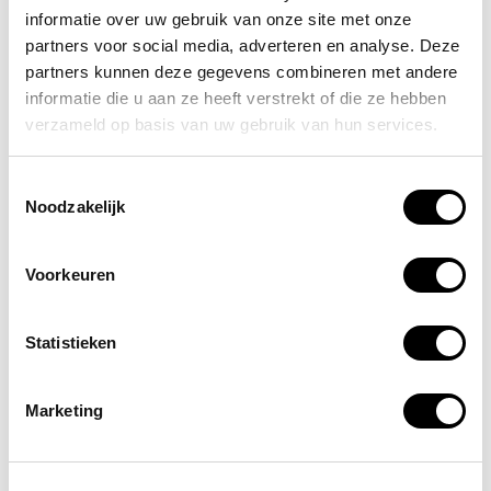
informatie over uw gebruik van onze site met onze
1x Set hechtstrips minimaal 10 stuks
partners voor social media, adverteren en analyse. Deze
partners kunnen deze gegevens combineren met andere
2x Ideaalwindsel 400x6 cm
informatie die u aan ze heeft verstrekt of die ze hebben
verzameld op basis van uw gebruik van hun services.
1x Stappenplan eerste hulp
Toestemmingsselectie
2x Ideaalwindsel 400x8 cm
Noodzakelijk
Voor de compleetste BHV uitrusting bieden wij je de
EHBO koffer A. Laat je niet misleiden door de naam
Voorkeuren
“EHBO koffer”: EHBO is immers een onderdeel van BHV.
Met deze koffer kun je de best mogelijke eerste hulp
Statistieken
verlenen. Je vindt hierin:
2 Wondsnelverband 6x8 cm
Marketing
2 Universeel windsel 400x6 cm