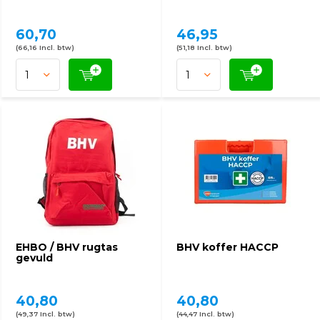
60,70
46,95
(66,16 Incl. btw)
(51,18 Incl. btw)
EHBO / BHV rugtas
BHV koffer HACCP
gevuld
40,80
40,80
(49,37 Incl. btw)
(44,47 Incl. btw)