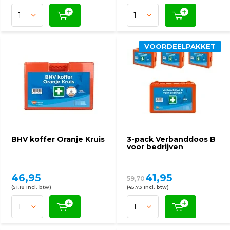
VOORDEELPAKKET
BHV koffer Oranje Kruis
3-pack Verbanddoos B
voor bedrijven
46,95
41,95
59,70
(51,18 Incl. btw)
(45,73 Incl. btw)