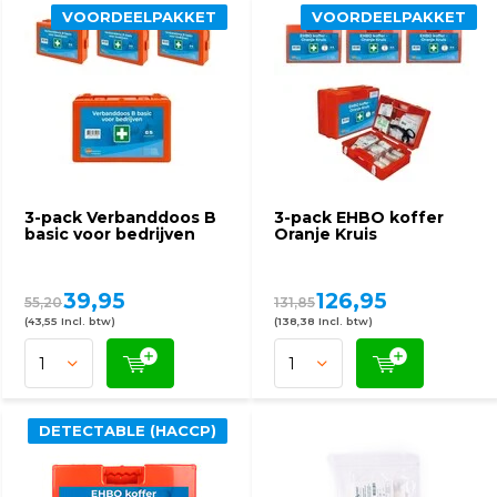
VOORDEELPAKKET
VOORDEELPAKKET
3-pack Verbanddoos B
3-pack EHBO koffer
basic voor bedrijven
Oranje Kruis
39,95
126,95
55,20
131,85
(43,55 Incl. btw)
(138,38 Incl. btw)
DETECTABLE (HACCP)