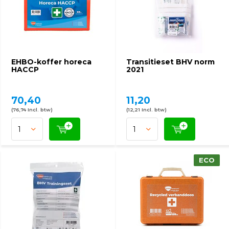
EHBO-koffer horeca
Transitieset BHV norm
HACCP
2021
70,40
11,20
(76,74 Incl. btw)
(12,21 Incl. btw)
ECO