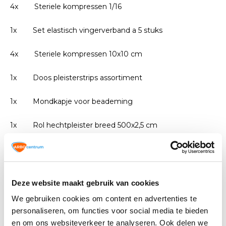
4x Steriele kompressen 1/16
1x Set elastisch vingerverband a 5 stuks
4x Steriele kompressen 10x10 cm
1x Doos pleisterstrips assortiment
1x Mondkapje voor beademing
1x Rol hechtpleister breed 500x2,5 cm
1x Reddingsdeken folie 210x160 cm
1x Lister verbandschaar RVS
Deze website maakt gebruik van cookies
1x Pincet 9 cm RVS
We gebruiken cookies om content en advertenties te
personaliseren, om functies voor social media te bieden
1x Set wegwerphandschoenen a 4 stuks
en om ons websiteverkeer te analyseren. Ook delen we