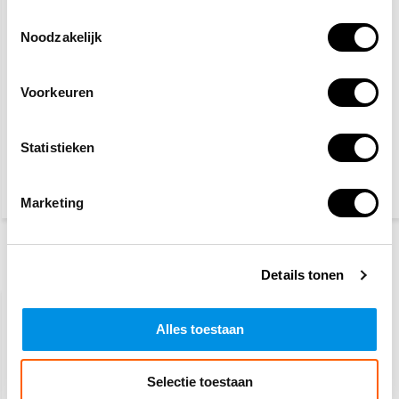
Toestemmingsselectie
Noodzakelijk
Voorkeuren
BHV hesje geel
BHV band
Statistieken
4,95
2,95
(5,99 Incl. btw)
(3,57 Incl. btw)
Marketing
Recent bekeken
Details tonen
Alles toestaan
Selectie toestaan