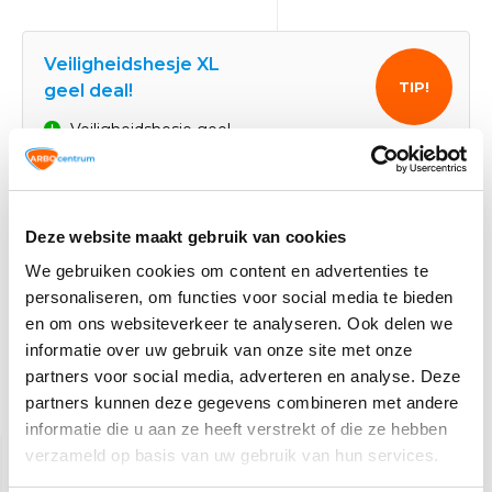
Veiligheidshesje XL
TIP!
geel deal!
Veiligheidshesje geel
8,20
Normaal:
1,38
Je bespaart:
(17% Korting)
Deze website maakt gebruik van cookies
Totaalbedrag:
6,82
We gebruiken cookies om content en advertenties te
personaliseren, om functies voor social media te bieden
Toevoegen aan winkelwagen
en om ons websiteverkeer te analyseren. Ook delen we
informatie over uw gebruik van onze site met onze
partners voor social media, adverteren en analyse. Deze
partners kunnen deze gegevens combineren met andere
Gerelateerde producten
informatie die u aan ze heeft verstrekt of die ze hebben
verzameld op basis van uw gebruik van hun services.