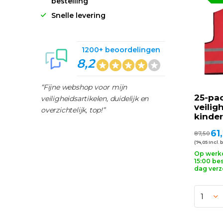
bestelling
Snelle levering
1200+ beoordelingen
8,2
“Fijne webshop voor mijn
25-pa
veiligheidsartikelen, duidelijk en
veilig
overzichtelijk, top!”
kinde
61
87,50
(74,05 Incl. 
Op werk
15:00 bes
dag ver