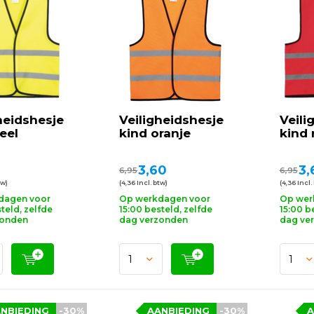
heidshesje
Veiligheidshesje
Veili
eel
kind oranje
kind 
3,60
3,
6,95
6,95
tw)
(4,36 Incl. btw)
(4,36 Incl.
dagen voor
Op werkdagen voor
Op wer
teld, zelfde
15:00 besteld, zelfde
15:00 b
zonden
dag verzonden
dag ve
NBIEDING
-30%
AANBIEDING
-30%
A