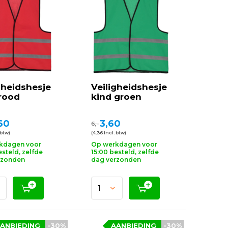
gheidshesje
Veiligheidshesje
rood
kind groen
60
3,60
6,-
 btw)
(4,36 Incl. btw)
kdagen voor
Op werkdagen voor
esteld, zelfde
15:00 besteld, zelfde
rzonden
dag verzonden
ANBIEDING
-30%
AANBIEDING
-30%