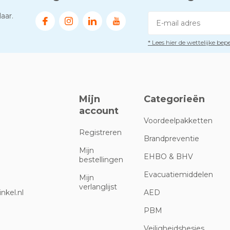
aar.
* Lees hier de wettelijke be
Mijn
Categorieën
account
Voordeelpakketten
Registreren
Brandpreventie
Mijn
EHBO & BHV
bestellingen
Evacuatiemiddelen
Mijn
verlanglijst
nkel.nl
AED
PBM
Veiligheidshesjes