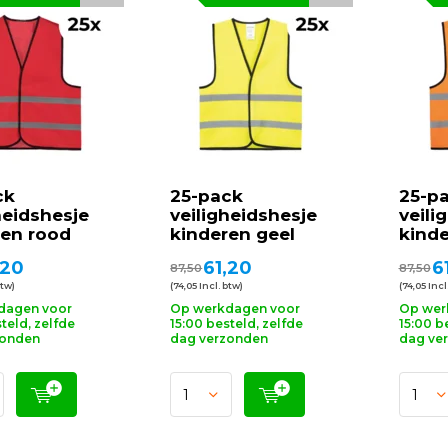
ck
25-pack
25-p
heidshesje
veiligheidshesje
veili
ren rood
kinderen geel
kinde
,20
61,20
6
87,50
87,50
btw)
(74,05 Incl. btw)
(74,05 Incl
dagen voor
Op werkdagen voor
Op wer
teld, zelfde
15:00 besteld, zelfde
15:00 b
zonden
dag verzonden
dag ve