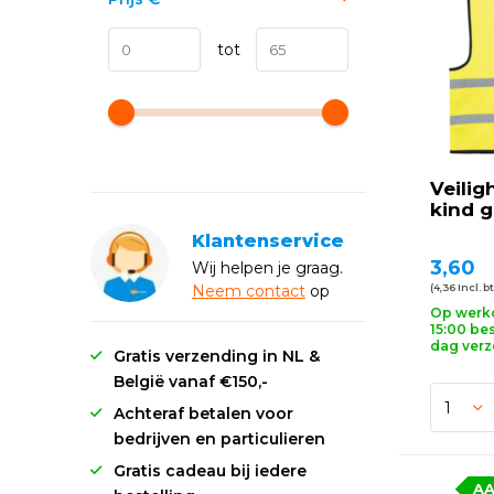
tot
Veilig
kind g
Klantenservice
3,60
Wij helpen je graag.
Neem
contact
op
(4,36 Incl. b
Op werk
15:00 bes
dag ver
Gratis verzending in NL &
België vanaf €150,-
Achteraf betalen voor
bedrijven en particulieren
Gratis cadeau bij iedere
AA