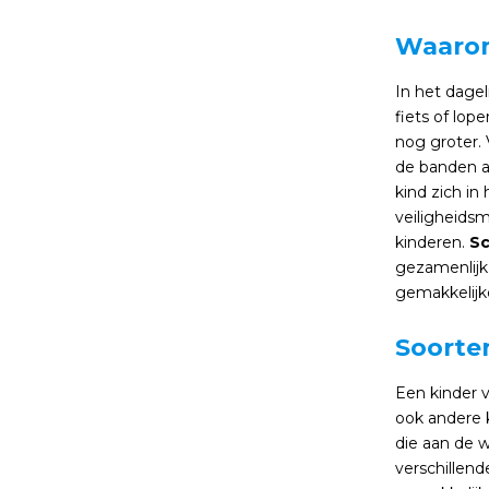
Waarom
In het dagel
fiets of lop
nog groter. 
de banden au
kind zich in
veiligheidsm
kinderen.
Sc
gezamenlijk
gemakkelijk
Soorten
Een kinder v
ook andere k
die aan de 
verschillen