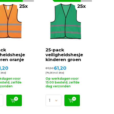
ack
25-pack
gheidshesje
veiligheidshesje
ren oranje
kinderen groen
1,20
61,20
87,50
. btw)
(74,05 Incl. btw)
kdagen voor
Op werkdagen voor
esteld, zelfde
15:00 besteld, zelfde
rzonden
dag verzonden