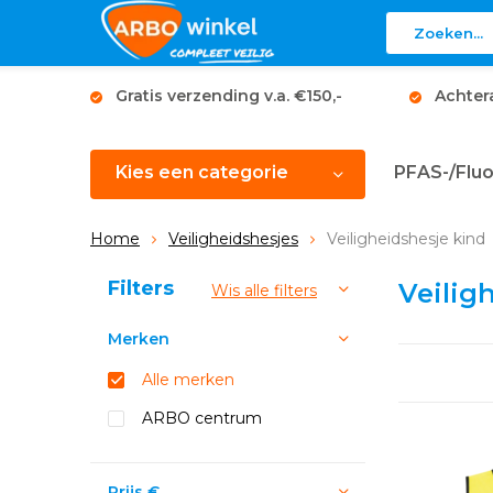
Gratis verzending v.a. €150,-
Achter
Kies een categorie
PFAS-/Fluo
Home
Veiligheidshesjes
Veiligheidshesje kind
Sorteren op:
Filters
Veilig
Wis alle filters
Merken
Alle merken
ARBO centrum
Prijs
€