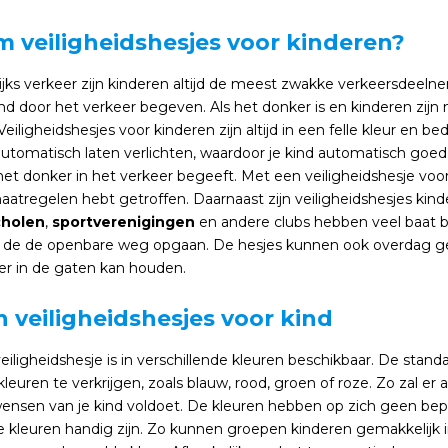
 veiligheidshesjes voor kinderen?
ijks verkeer zijn kinderen altijd de meest zwakke verkeersdeelne
end door het verkeer begeven. Als het donker is en kinderen zijn n
Veiligheidshesjes voor kinderen zijn altijd in een felle kleur en
tomatisch laten verlichten, waardoor je kind automatisch goed ver
 het donker in het verkeer begeeft. Met een veiligheidshesje voor 
aatregelen hebt getroffen. Daarnaast zijn veiligheidshesjes ki
holen
,
sportverenigingen
en andere clubs hebben veel baat b
 de de openbare weg opgaan. De hesjes kunnen ook overdag ge
er in de gaten kan houden.
 veiligheidshesjes voor kind
eiligheidshesje is in verschillende kleuren beschikbaar. De standa
leuren te verkrijgen, zoals blauw, rood, groen of roze. Zo zal er al
wensen van je kind voldoet. De kleuren hebben op zich geen be
de kleuren handig zijn. Zo kunnen groepen kinderen gemakkelijk