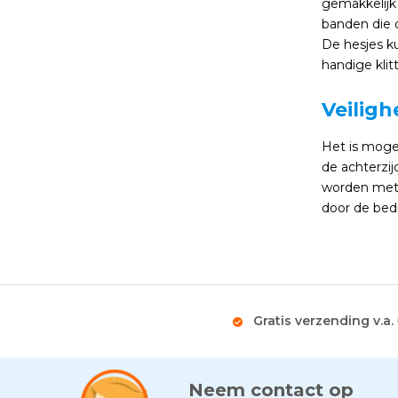
gemakkelijk 
banden die o
De hesjes k
handige klit
Veilig
Het is mogel
de achterzij
worden met d
door de bedr
Gratis verzending v.a.
Neem contact op