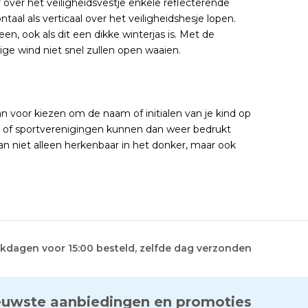
r over het veiligheidsvestje enkele reflecterende
aal als verticaal over het veiligheidshesje lopen.
, ook als dit een dikke winterjas is. Met de
ige wind niet snel zullen open waaien.
an voor kiezen om de naam of initialen van je kind op
len of sportverenigingen kunnen dan weer bedrukt
an niet alleen herkenbaar in het donker, maar ook
kdagen voor 15:00 besteld, zelfde dag verzonden
euwste aanbiedingen en promoties