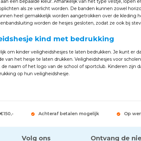
aan een bepaalde kleur. Afhankelijk van het type vestje, lopen e
plichten als ze verlicht worden. De banden kunnen zowel horizont
unnen heel gemakkelijk worden aangetrokken over de kleding heen
tenbandsluiting worden de hesjes gesloten, zodat ze ook bij stev
heidshesje kind met bedrukking
ijk om kinder veiligheidshesjes te laten bedrukken. Je kunt er d
de van het hesje te laten drukken. Veiligheidshesjes voor scho
e naam of het logo van de school of sportclub. Kinderen zijn d
ukking op hun veiligheidshesje.
 €150,-
Achteraf betalen mogelijk
Op wer
Volg ons
Ontvang de ni