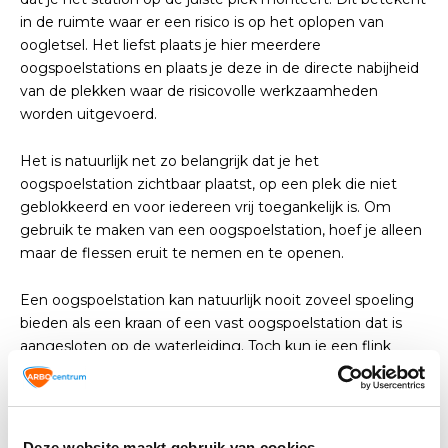
in de ruimte waar er een risico is op het oplopen van
oogletsel. Het liefst plaats je hier meerdere
oogspoelstations en plaats je deze in de directe nabijheid
van de plekken waar de risicovolle werkzaamheden
worden uitgevoerd.
Het is natuurlijk net zo belangrijk dat je het
oogspoelstation zichtbaar plaatst, op een plek die niet
geblokkeerd en voor iedereen vrij toegankelijk is. Om
gebruik te maken van een oogspoelstation, hoef je alleen
maar de flessen eruit te nemen en te openen.
Een oogspoelstation kan natuurlijk nooit zoveel spoeling
bieden als een kraan of een vast oogspoelstation dat is
aangesloten op de waterleiding. Toch kun je een flink
lange tijd je ogen spoelen met deze flessen. Doe dit dan
ook altijd. Je moet er zeker van zijn dat de stof helemaal
uit je oog verdwenen is. Om het even eenvoudig te
zeggen: knijp de fles helemaal leeg. Ook al heb je niet het
Deze website maakt gebruik van cookies