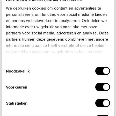
idee dat dit nodig is. Neem geen risico’s.
We gebruiken cookies om content en advertenties te
personaliseren, om functies voor social media te bieden
Welke oogspoelstations zijn er?
en om ons websiteverkeer te analyseren. Ook delen we
informatie over uw gebruik van onze site met onze
We hebben net al even verschillende soorten
partners voor social media, adverteren en analyse. Deze
oogspoelstations genoemd. Er zijn vaste
oogspoelstations, deze zijn aangesloten op de
partners kunnen deze gegevens combineren met andere
waterleiding. Mobiele / stand alone oogspoelstations zijn
informatie die u aan ze heeft verstrekt of die ze hebben
er in verschillende soorten.
verzameld op basis van uw gebruik van hun services.
De belangrijkste keuze die je moet maken bij het
Toestemmingsselectie
aanschaffen van een oogspoelstation is of je gaat voor
Noodzakelijk
flessen met een PH-neutrale vloeistof of met een steriele
vloeistof. Combineren kan ook: je kunt ook kiezen voor
een oogspoelstation met van beide flessen één
Voorkeuren
exemplaar.
Statistieken
Oogspoelstation met PH neutrale
vloeistof