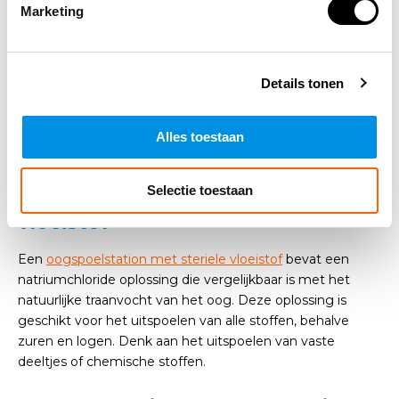
Marketing
Een
oogspoelstation met een PH neutrale vloeistof
bevat
een vloeistof met natrium (zout) oplossing. Dit maakt
deze vloeistof veilig en pijnloos om overvloedig te
Details tonen
gebruiken. Pijn zul je waarschijnlijk absoluut hebben, maar
die wordt dan niet veroorzaakt door de vloeistof. Deze
oogspoeling is geschikt voor gebruik bij letsel veroorzaakt
Alles toestaan
door zuren en logen.
Selectie toestaan
Oogspoelstation met steriele
vloeistof
Een
oogspoelstation met steriele vloeistof
bevat een
natriumchloride oplossing die vergelijkbaar is met het
natuurlijke traanvocht van het oog. Deze oplossing is
geschikt voor het uitspoelen van alle stoffen, behalve
zuren en logen. Denk aan het uitspoelen van vaste
deeltjes of chemische stoffen.