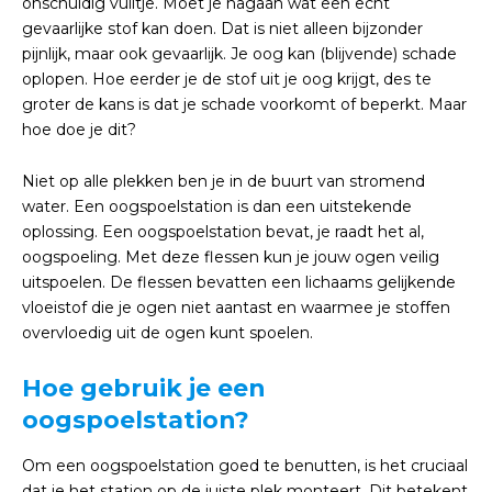
onschuldig vuiltje. Moet je nagaan wat een echt
gevaarlijke stof kan doen. Dat is niet alleen bijzonder
pijnlijk, maar ook gevaarlijk. Je oog kan (blijvende) schade
oplopen. Hoe eerder je de stof uit je oog krijgt, des te
groter de kans is dat je schade voorkomt of beperkt. Maar
hoe doe je dit?
Niet op alle plekken ben je in de buurt van stromend
water. Een oogspoelstation is dan een uitstekende
oplossing. Een oogspoelstation bevat, je raadt het al,
oogspoeling. Met deze flessen kun je jouw ogen veilig
uitspoelen. De flessen bevatten een lichaams gelijkende
vloeistof die je ogen niet aantast en waarmee je stoffen
overvloedig uit de ogen kunt spoelen.
Hoe gebruik je een
oogspoelstation?
Om een oogspoelstation goed te benutten, is het cruciaal
dat je het station op de juiste plek monteert. Dit betekent