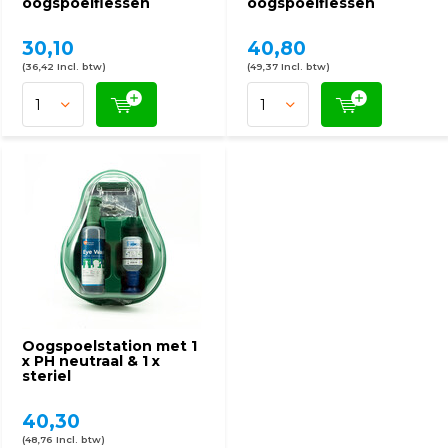
oogspoelflessen
oogspoelflessen
30,10
40,80
(36,42 Incl. btw)
(49,37 Incl. btw)
Oogspoelstation met 1
x PH neutraal & 1 x
steriel
40,30
(48,76 Incl. btw)