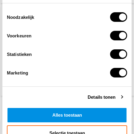
Toestemmingsselectie
Noodzakelijk
Voorkeuren
Statistieken
3-pack oogspoelfles
10-pack oogspoelfles
500 ml
500 ml
Marketing
22,50
70,-
79,50
(27,23 Incl. btw)
(84,70 Incl. btw)
Details tonen
Recent bekeken
Alles toestaan
Selectie toestaan