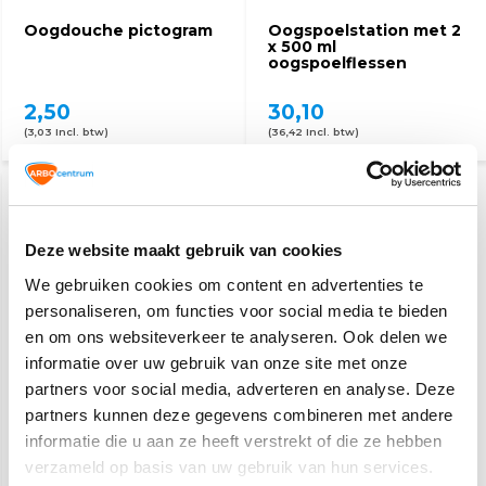
Oogdouche pictogram
Oogspoelstation met 2
x 500 ml
oogspoelflessen
2,50
30,10
(3,03 Incl. btw)
(36,42 Incl. btw)
Deze website maakt gebruik van cookies
We gebruiken cookies om content en advertenties te
personaliseren, om functies voor social media te bieden
en om ons websiteverkeer te analyseren. Ook delen we
informatie over uw gebruik van onze site met onze
Veiligheidspakket voor
Oogspoel ampullen 20
onderweg
ml
partners voor social media, adverteren en analyse. Deze
partners kunnen deze gegevens combineren met andere
informatie die u aan ze heeft verstrekt of die ze hebben
30,60
5,10
verzameld op basis van uw gebruik van hun services.
(37,03 Incl. btw)
(5,56 Incl. btw)