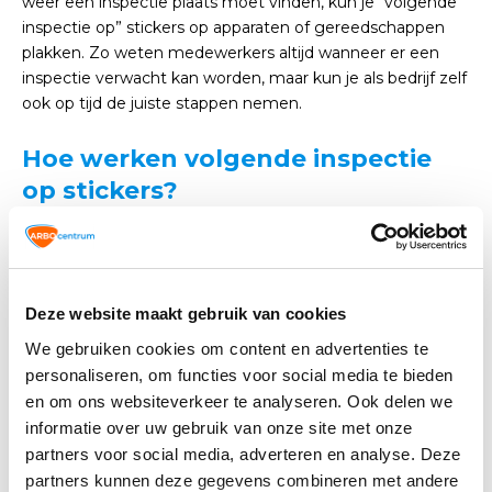
weer een inspectie plaats moet vinden, kun je “volgende
inspectie op” stickers op apparaten of gereedschappen
plakken. Zo weten medewerkers altijd wanneer er een
inspectie verwacht kan worden, maar kun je als bedrijf zelf
ook op tijd de juiste stappen nemen.
Hoe werken volgende inspectie
op stickers?
Volgende inspectie op stickers werken heel eenvoudig.
De stickers zijn voorzien van de maanden aan de
bovenkant (de cijfers 1 tot en met 12) en de jaartallen aan
de onderkant. Door met een stickertang een gaatje te
Deze website maakt gebruik van cookies
knippen in het jaar en de maand waarop een apparaat
We gebruiken cookies om content en advertenties te
gecontroleerd moet worden, zie je in een oogopslag
personaliseren, om functies voor social media te bieden
wanneer de inspectiedatum is.
en om ons websiteverkeer te analyseren. Ook delen we
informatie over uw gebruik van onze site met onze
De stickers zijn voorzien van een speciale folie die hen
partners voor social media, adverteren en analyse. Deze
geschikt maakt voor gebruik binnen en buiten. Zo zijn de
partners kunnen deze gegevens combineren met andere
stickers bijvoorbeeld bestand tegen vocht en blijven ze