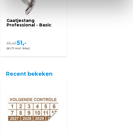
Gaatjestang
Professional - Basic
51,-
65,45
(61,71 Incl. btw)
Recent bekeken