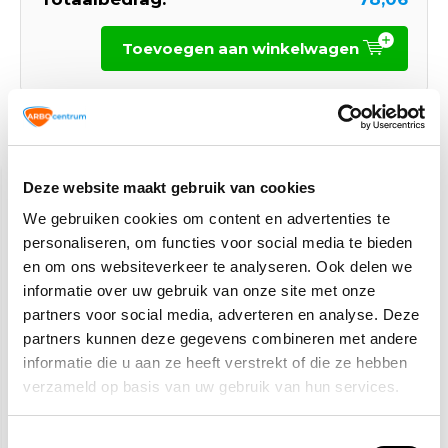
Toevoegen aan winkelwagen
Gerelateerde producten
Deze website maakt gebruik van cookies
We gebruiken cookies om content en advertenties te
personaliseren, om functies voor social media te bieden
en om ons websiteverkeer te analyseren. Ook delen we
informatie over uw gebruik van onze site met onze
partners voor social media, adverteren en analyse. Deze
partners kunnen deze gegevens combineren met andere
EazyPAT NEN 3140
SafetyPAT NEN 3140
tester
tester
informatie die u aan ze heeft verstrekt of die ze hebben
verzameld op basis van uw gebruik van hun services.
453,90
2.014,50
469,-
Toestemmingsselectie
(549,22 Incl. btw)
(2.437,55 Incl. btw)