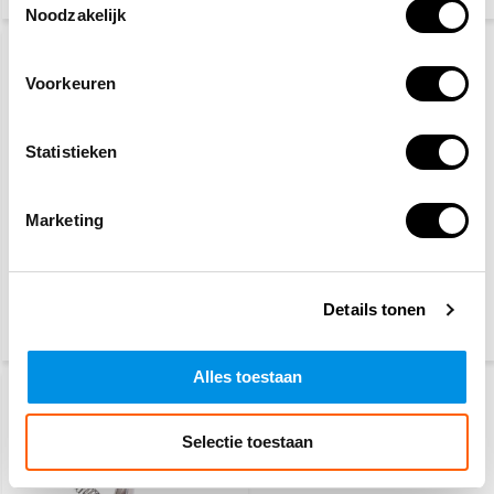
Noodzakelijk
Voorkeuren
Statistieken
Marketing
Gaatjestang voor
Gaatjestang
keuringsstickers
Professional
10,20
96,90
Details tonen
119,-
(12,34 Incl. btw)
(117,25 Incl. btw)
Alles toestaan
Selectie toestaan