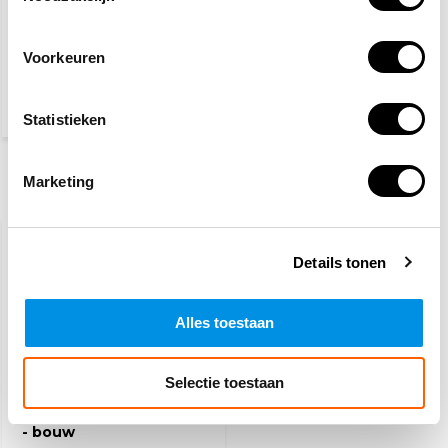
Oogspoelfles 500 ml
Voorkeuren
8,50
(10,29 Incl. btw)
Statistieken
Marketing
Recent bekeken
Details tonen
Alles toestaan
Selectie toestaan
Aanvulling EHBO koffer
- bouw