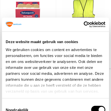
Salvequick 6444
Veiligheidshesje geel
Deze website maakt gebruik van cookies
navulling
We gebruiken cookies om content en advertenties te
personaliseren, om functies voor social media te bieden
6,70
4,60
6,95
en om ons websiteverkeer te analyseren. Ook delen we
(7,30 Incl. btw)
(5,57 Incl. btw)
informatie over uw gebruik van onze site met onze
partners voor social media, adverteren en analyse. Deze
partners kunnen deze gegevens combineren met andere
informatie die u aan ze heeft verstrekt of die ze hebben
verzameld op basis van uw gebruik van hun services.
Toestemmingsselectie
Noodzakelijk