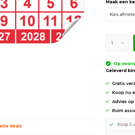
Maak een k
Op voorra
Geleverd bi
Gratis ver
Koop nu en
Advies op
Ruim asso
Koop 5 v
tie deals