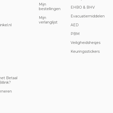
Mijn
EHBO & BHV
bestellingen
Evacuatiemiddelen
Mijn
verlanglijst
nkel.nl
AED
PBM
Veiligheidshesjes
Keuringsstickers
met Betaal
illink?
urneren