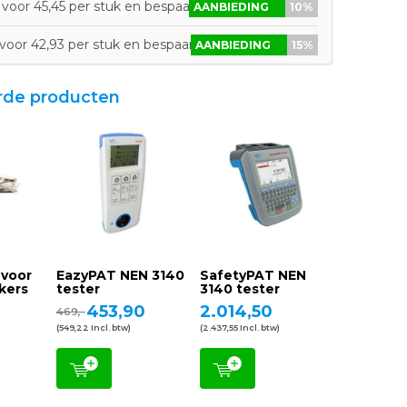
voor 45,45 per stuk en bespaar 10%
AANBIEDING
10%
voor 42,93 per stuk en bespaar 15%
AANBIEDING
15%
rde producten
 voor
EazyPAT NEN 3140
SafetyPAT NEN
kers
tester
3140 tester
453,90
2.014,50
469,-
(549,22 Incl. btw)
(2.437,55 Incl. btw)