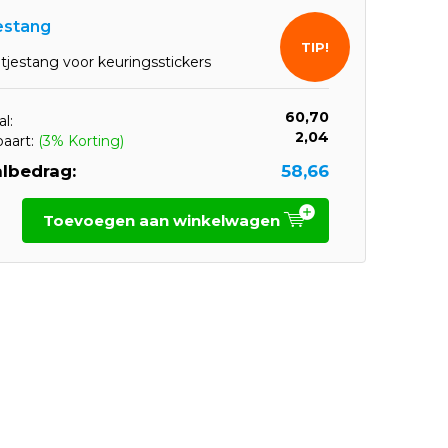
estang
TIP!
tjestang voor keuringsstickers
60,70
l:
2,04
paart:
(3% Korting)
lbedrag:
58,66
Toevoegen aan winkelwagen