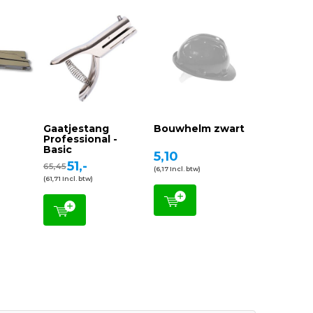
Gaatjestang
Bouwhelm zwart
Professional -
Basic
5,10
51,-
65,45
(6,17 Incl. btw)
(61,71 Incl. btw)