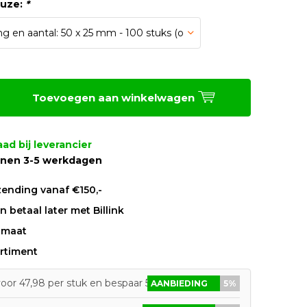
euze:
*
Toevoegen aan winkelwagen
ad bij leverancier
nnen 3-5 werkdagen
zending vanaf €150,-
 betaal later met Billink
 maat
rtiment
oor 47,98 per stuk en bespaar 5%
AANBIEDING
5%