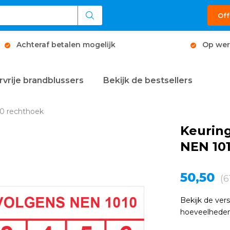
Off
Achteraf betalen mogelijk
Op wer
rvrije brandblussers
Bekijk de bestsellers
10 rechthoek
Keuring
NEN 10
50,50
(6
Bekijk de ver
hoeveelheden