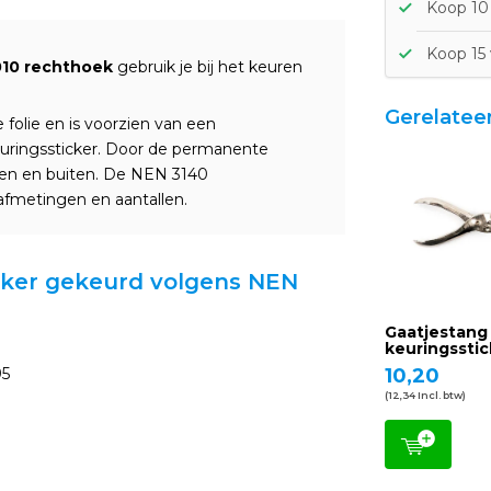
Koop 10 
Koop 15 
010 rechthoek
gebruik je bij het keuren
Gerelatee
folie en is voorzien van een
euringssticker. Door de permanente
nnen en buiten. De NEN 3140
e afmetingen en aantallen.
icker gekeurd volgens NEN
Gaatjestang
keuringsstic
95
10,20
(12,34 Incl. btw)