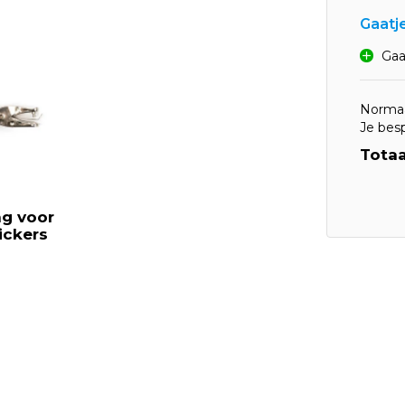
Gaatj
Gaa
Normaa
Je bes
Totaa
g voor
ickers