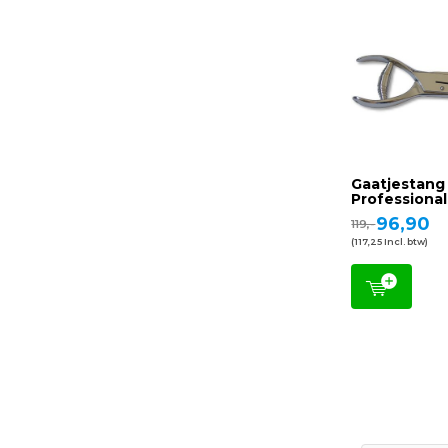
Gaatjestang
Professional
96,90
119,-
(117,25 Incl. btw)