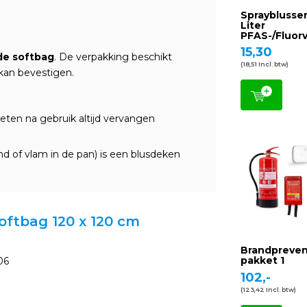
Sprayblusser
Liter
PFAS-/Fluorv
15,30
e softbag
. De verpakking beschikt
(18,51 Incl. btw)
kan bevestigen.
ten na gebruik altijd vervangen
nd of vlam in de pan) is een blusdeken
softbag 120 x 120 cm
Brandpreven
pakket 1
06
102,-
(123,42 Incl. btw)