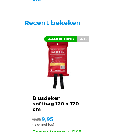
Recent bekeken
AANBIEDING
-41%
Blusdeken
softbag 120 x 120
cm
9,95
16,95
(12,04 Incl. btw)
Op werkdagen voor 15:00