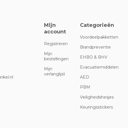
Mijn
Categorieën
account
Voordeelpakketten
Registreren
Brandpreventie
Mijn
EHBO & BHV
bestellingen
Evacuatiemiddelen
Mijn
verlanglijst
nkel.nl
AED
PBM
Veiligheidshesjes
Keuringsstickers