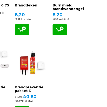
 0,75
Branddeken
Burnshield
brandwondengel
rij
8,20
8,20
(9,92 Incl. btw)
(8,94 Incl. btw)
tie
Brandpreventie
pakket 3
40,80
54,95
(49,37 Incl. btw)