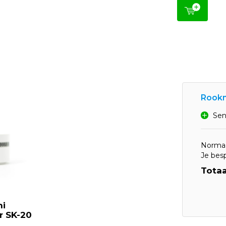
Rookm
Sen
Normaa
Je bes
Totaa
ni
r SK-20