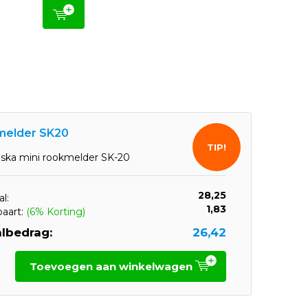
elder SK20
TIP!
ska mini rookmelder SK-20
28,25
l:
1,83
paart:
(6% Korting)
lbedrag:
26,42
Toevoegen aan winkelwagen