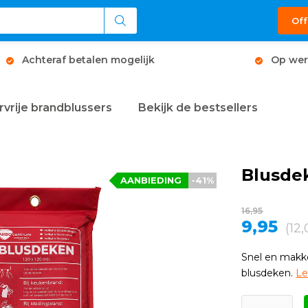
Off
Achteraf betalen mogelijk
Op wer
rvrije brandblussers
Bekijk de bestsellers
Blusdek
AANBIEDING
-41%
16,95
9,95
(12,
Snel en makke
blusdeken.
Le