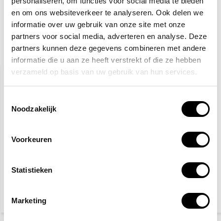
personaliseren, om functies voor social media te bieden
Toevoegen aan winkelwagen
en om ons websiteverkeer te analyseren. Ook delen we
informatie over uw gebruik van onze site met onze
partners voor social media, adverteren en analyse. Deze
partners kunnen deze gegevens combineren met andere
Gerelateerde producten
informatie die u aan ze heeft verstrekt of die ze hebben
verzameld op basis van uw gebruik van hun services.
Toestemmingsselectie
Noodzakelijk
Voorkeuren
Sprayblusser 0,75 Liter
Brandblusser pictogram
PFAS-/Fluorvrij
Statistieken
15,30
3,10
Marketing
(18,51 Incl. btw)
(3,75 Incl. btw)