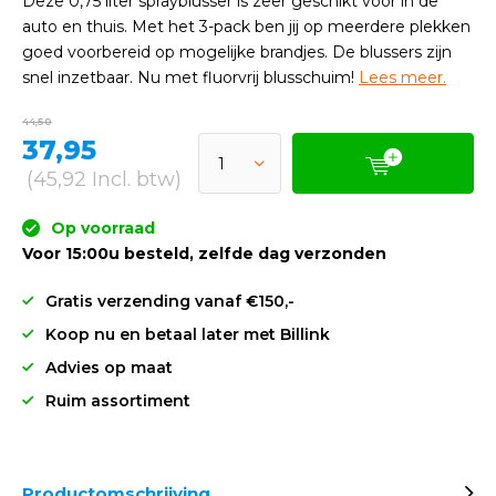
Deze 0,75 liter sprayblusser is zeer geschikt voor in de
auto en thuis. Met het 3-pack ben jij op meerdere plekken
goed voorbereid op mogelijke brandjes. De blussers zijn
snel inzetbaar. Nu met fluorvrij blusschuim!
Lees meer.
44,50
37,95
(45,92 Incl. btw)
Op voorraad
Voor 15:00u besteld, zelfde dag verzonden
Gratis verzending vanaf €150,-
Koop nu en betaal later met Billink
Advies op maat
Ruim assortiment
Productomschrijving