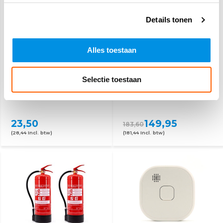
Details tonen
Alles toestaan
Selectie toestaan
Schuimblusser 2 Liter
12-pack Sprayblusser
0,75L
23,50
149,95
183,60
(28,44 Incl. btw)
(181,44 Incl. btw)