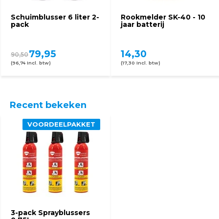
Schuimblusser 6 liter 2-
Rookmelder SK-40 - 10
pack
jaar batterij
79,95
14,30
90,50
(96,74 Incl. btw)
(17,30 Incl. btw)
Recent bekeken
VOORDEELPAKKET
3-pack Sprayblussers