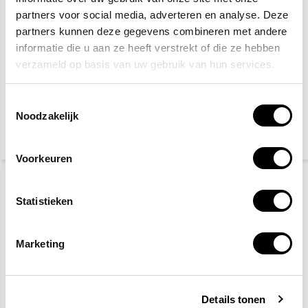
partners voor social media, adverteren en analyse. Deze
partners kunnen deze gegevens combineren met andere
informatie die u aan ze heeft verstrekt of die ze hebben
verzameld op basis van uw gebruik van hun services.
Nooduitgang naar
Brandmelder pictogram
beneden
Toestemmingsselectie
Noodzakelijk
4,10
2,50
(4,96 Incl. btw)
(3,03 Incl. btw)
Voorkeuren
Statistieken
Marketing
Schuimblusser 6 Liter
Brandblusser bord
Details tonen
panorama