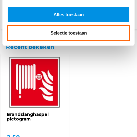
45,25
8,20
Alles toestaan
(54,75 Incl. btw)
(9,92 Incl. btw)
Selectie toestaan
Recent bekeken
Brandslanghaspel
pictogram