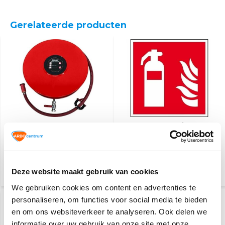
Gerelateerde producten
Brandslanghaspel 20m
Brandblusser pictogram
3/4”
224,40
3,10
Deze website maakt gebruik van cookies
(271,52 Incl. btw)
(3,75 Incl. btw)
We gebruiken cookies om content en advertenties te
personaliseren, om functies voor social media te bieden
en om ons websiteverkeer te analyseren. Ook delen we
informatie over uw gebruik van onze site met onze