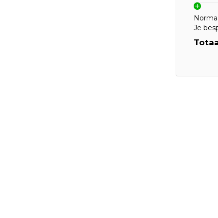
Normaa
Je bes
Totaa