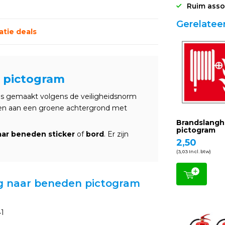
Ruim asso
Gerelatee
tie deals
 pictogram
is gemaakt volgens de veiligheidsnorm
en aan een groene achtergrond met
Brandslangh
pictogram
ar beneden sticker
of
bord
. Er zijn
2,50
(3,03 Incl. btw)
ng naar beneden pictogram
41