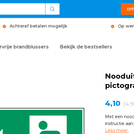
Off
Achteraf betalen mogelijk
Op wer
rvrije brandblussers
Bekijk de bestsellers
Noodui
pictog
4,10
(4,9
Met een nood
instructie aa
Lees meer.