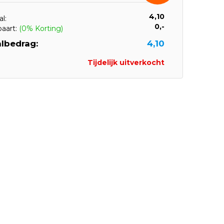
4,10
l:
0,-
paart:
(0% Korting)
lbedrag:
4,10
Tijdelijk uitverkocht