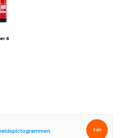
er 6
TIP!
gheidspictogrammen