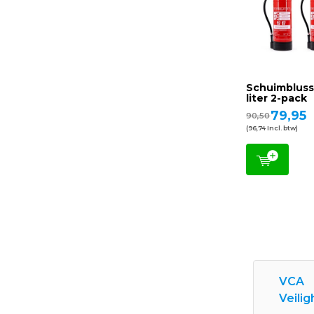
Schuimbluss
liter 2-pack
79,95
90,50
(96,74 Incl. btw)
VCA
Veili