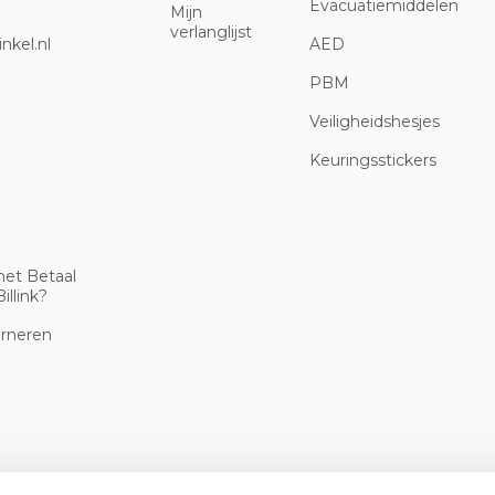
Evacuatiemiddelen
Mijn
verlanglijst
nkel.nl
AED
PBM
Veiligheidshesjes
Keuringsstickers
met Betaal
illink?
urneren