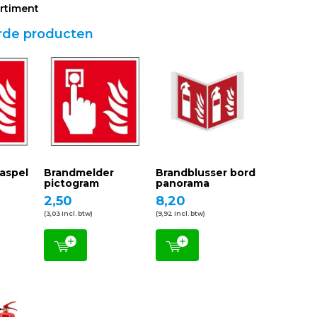
rtiment
rde producten
aspel
Brandmelder
Brandblusser bord
pictogram
panorama
2,50
8,20
(3,03 Incl. btw)
(9,92 Incl. btw)