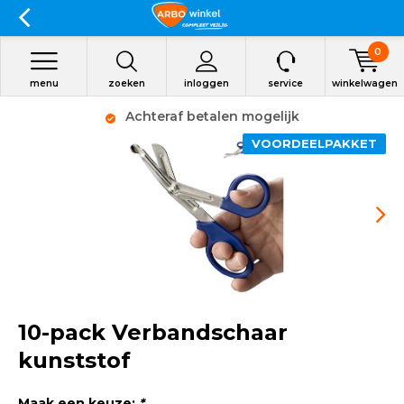
0
menu
zoeken
inloggen
service
winkelwagen
Achteraf betalen mogelijk
VOORDEELPAKKET
10-pack Verbandschaar
kunststof
Maak een keuze:
*