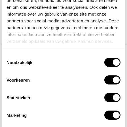
personaliseren, om functies voor social media te bieden
en om ons websiteverkeer te analyseren. Ook delen we
Klinitulle zalfkompres
HEKA verbandklemmen
(10 stuks)
(100 stuks)
informatie over uw gebruik van onze site met onze
partners voor social media, adverteren en analyse. Deze
partners kunnen deze gegevens combineren met andere
10,20
9,29
11,95
informatie die u aan ze heeft verstrekt of die ze hebben
(11,12 Incl. btw)
(11,24 Incl. btw)
verzameld op basis van uw gebruik van hun services.
Toestemmingsselectie
Recent bekeken
Noodzakelijk
VOORDEELPAKKET
Voorkeuren
Statistieken
Marketing
10-pack Verbandschaar