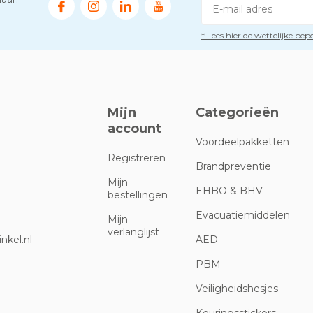
* Lees hier de wettelijke be
Mijn
Categorieën
account
Voordeelpakketten
Registreren
Brandpreventie
Mijn
EHBO & BHV
bestellingen
Evacuatiemiddelen
Mijn
verlanglijst
nkel.nl
AED
PBM
Veiligheidshesjes