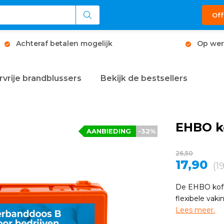
Off
Achteraf betalen mogelijk
Op wer
rvrije brandblussers
Bekijk de bestsellers
EHBO ko
AANBIEDING
-32%
26,50
17,90
(1
De EHBO koffe
flexibele vak
Lees meer.