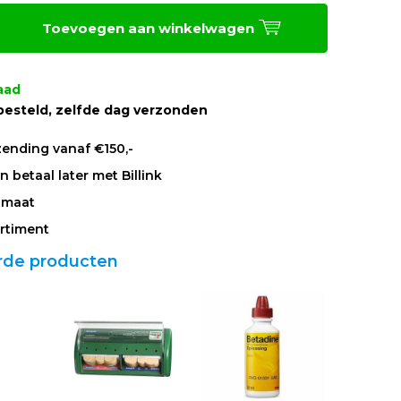
Toevoegen aan winkelwagen
aad
besteld, zelfde dag verzonden
zending vanaf €150,-
 betaal later met Billink
 maat
rtiment
rde producten