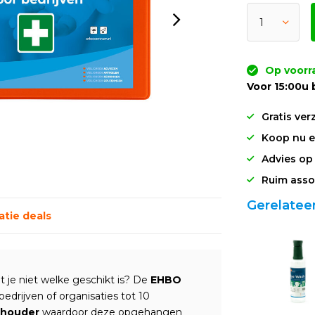
Op voorr
Voor 15:00u 
Gratis ver
Koop nu en
Advies op
Ruim asso
Gerelatee
tie deals
 je niet welke geschikt is? De
EHBO
 bedrijven of organisaties tot 10
dhouder
waardoor deze opgehangen