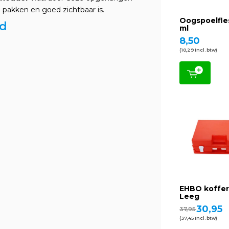
 pakken en goed zichtbaar is.
Oogspoelfle
ud
ml
8,50
(10,29 Incl. btw)
EHBO koffer
Leeg
30,95
37,95
(37,45 Incl. btw)