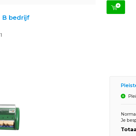
 B bedrijf
1
Pleis
Ple
Normaa
Je bes
Totaa