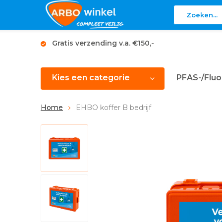
Gratis verzending v.a. €150,-
Kies een categorie
PFAS-/Fluo
Home
EHBO koffer B bedrijf