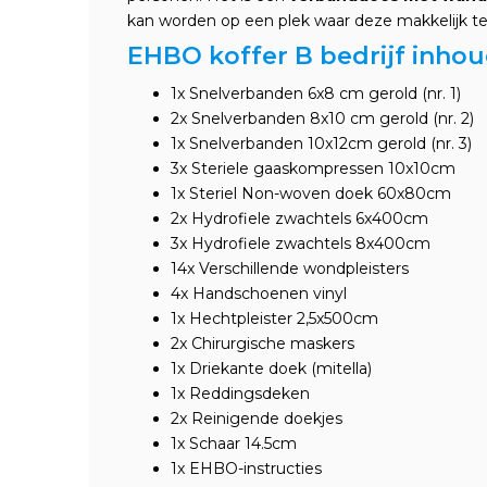
kan worden op een plek waar deze makkelijk te
EHBO koffer B bedrijf inho
1x Snelverbanden 6x8 cm gerold (nr. 1)
2x Snelverbanden 8x10 cm gerold (nr. 2)
1x Snelverbanden 10x12cm gerold (nr. 3)
3x Steriele gaaskompressen 10x10cm
1x Steriel Non-woven doek 60x80cm
2x Hydrofiele zwachtels 6x400cm
3x Hydrofiele zwachtels 8x400cm
14x Verschillende wondpleisters
4x Handschoenen vinyl
1x Hechtpleister 2,5x500cm
2x Chirurgische maskers
1x Driekante doek (mitella)
1x Reddingsdeken
2x Reinigende doekjes
1x Schaar 14.5cm
1x EHBO-instructies