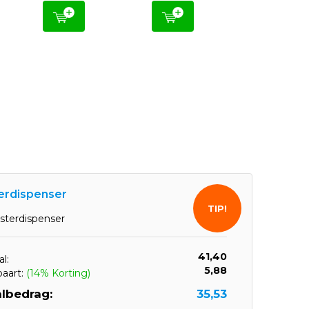
terdispenser
TIP!
isterdispenser
41,40
l:
5,88
paart:
(14% Korting)
lbedrag:
35,53