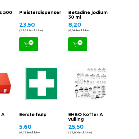
s 500
Pleisterdispenser
Betadine jodium
30 ml
23,50
8,20
(25,62 Incl. btw)
(8,94 Incl. btw)
 A
Eerste hulp
EHBO koffer A
vulling
5,60
25,50
(6,78 Incl. btw)
(27,80 Incl. btw)