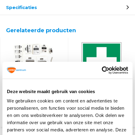
Specificaties
Gerelateerde producten
Verbanddoos vulling
Eerste hulp
Deze website maakt gebruik van cookies
thuis/auto
We gebruiken cookies om content en advertenties te
personaliseren, om functies voor social media te bieden
9,20
5,60
en om ons websiteverkeer te analyseren. Ook delen we
(10,03 Incl. btw)
(6,78 Incl. btw)
informatie over uw gebruik van onze site met onze
partners voor social media, adverteren en analyse. Deze