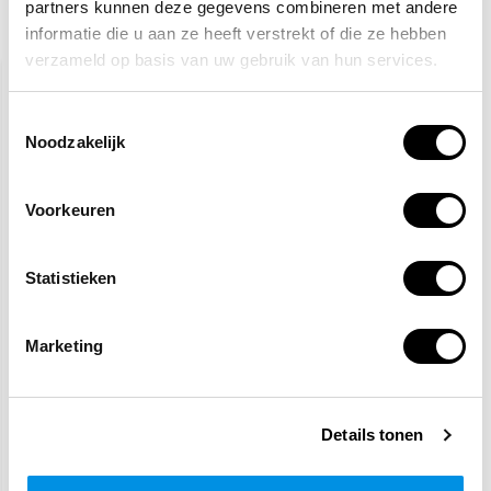
partners kunnen deze gegevens combineren met andere
Recent bekeken
informatie die u aan ze heeft verstrekt of die ze hebben
verzameld op basis van uw gebruik van hun services.
Toestemmingsselectie
Noodzakelijk
Voorkeuren
ARBO centrum
Statistieken
Verbanddoos auto DIN
13164
Marketing
15,90
(19,24 Incl. btw)
Voor 15:00 besteld,
maandag in huis
Details tonen