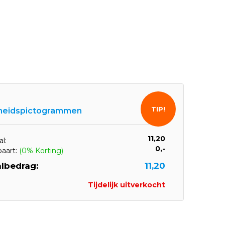
TIP!
gheidspictogrammen
11,20
l:
0,-
paart:
(0% Korting)
lbedrag:
11,20
Tijdelijk uitverkocht