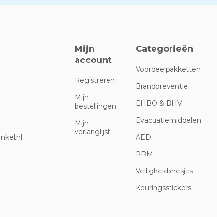
Mijn
Categorieën
account
Voordeelpakketten
Registreren
Brandpreventie
Mijn
EHBO & BHV
bestellingen
Evacuatiemiddelen
Mijn
verlanglijst
nkel.nl
AED
PBM
Veiligheidshesjes
Keuringsstickers