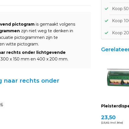
Koop 50
Koop 100
evend pictogram
is gemaakt volgens
ogrammen
zijn niet weg te denken in
Koop 20
acuatie pictogrammen zijn te
n witte pictogram.
Gerelatee
ar rechts onder lichtgevende
n: 300 x 150 mm en 400 x 200 mm.
g naar rechts onder
26
Pleisterdisp
23,50
(25,62 Incl. btw)