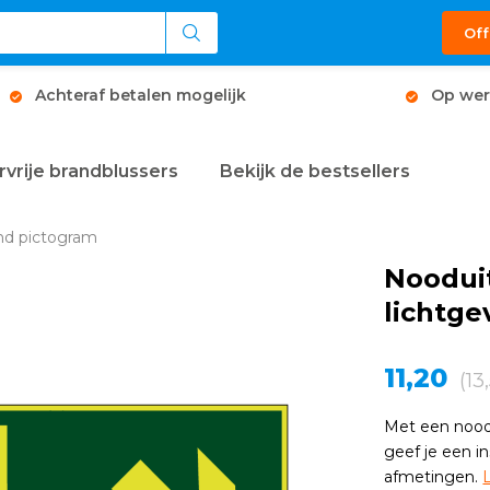
Off
Achteraf betalen mogelijk
Op wer
rvrije brandblussers
Bekijk de bestsellers
nd pictogram
Noodui
lichtg
11,20
(13
Met een nood
geef je een in
afmetingen.