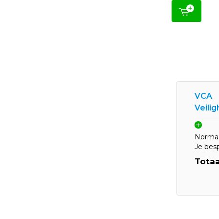
VCA
Veili
Normaa
Je bes
Totaa