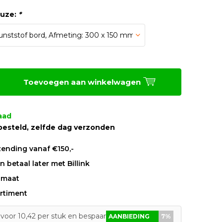
euze:
*
Toevoegen aan winkelwagen
aad
besteld, zelfde dag verzonden
zending vanaf €150,-
 betaal later met Billink
 maat
rtiment
voor 10,42 per stuk en bespaar 7%
AANBIEDING
7%