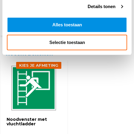
Details tonen
4,10
Alles toestaan
(4,96 Incl. btw)
Selectie toestaan
Recent bekeken
KIES JE AFMETING
Noodvenster met
vluchtladder