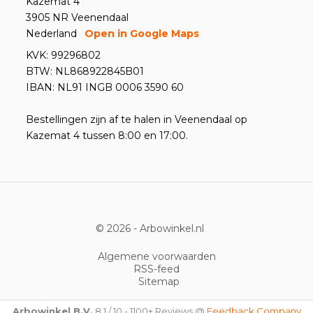
Kazemat 4
3905 NR Veenendaal
Nederland
Open in Google Maps
KVK: 99296802
BTW: NL868922845B01
IBAN: NL91 INGB 0006 3590 60
Bestellingen zijn af te halen in Veenendaal op
Kazemat 4 tussen 8:00 en 17:00.
© 2026 -
Arbowinkel.nl
Algemene voorwaarden
RSS-feed
Sitemap
Arbowinkel B.V.
8,1
/
10
-
1100+
Reviews @
Feedback Company