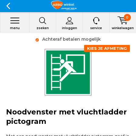
0
menu
zoeken
inloggen
service
winkelwagen
Achteraf betalen mogelijk
KIES JE AFMETING
Noodvenster met vluchtladder
pictogram