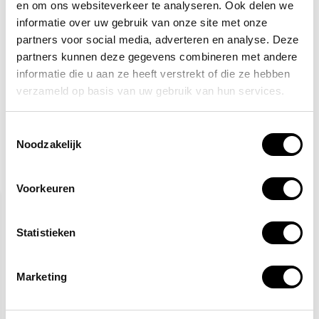
en om ons websiteverkeer te analyseren. Ook delen we
TIP!
Veiligheidspictogrammen
informatie over uw gebruik van onze site met onze
partners voor social media, adverteren en analyse. Deze
5,60
Normaal:
partners kunnen deze gegevens combineren met andere
0,-
Je bespaart:
(0% Korting)
informatie die u aan ze heeft verstrekt of die ze hebben
Totaalbedrag:
5,60
verzameld op basis van uw gebruik van hun services.
Tijdelijk uitverkocht
Toestemmingsselectie
Noodzakelijk
Gerelateerde producten
Voorkeuren
Statistieken
Marketing
Nooduitgang rechtdoor