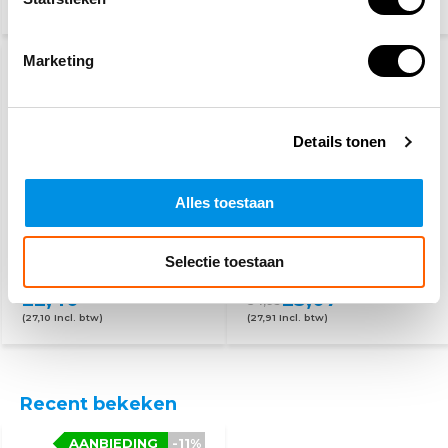
(9,32 Incl. btw)
(43,20 Incl. btw)
Marketing
Details tonen
Alles toestaan
Reflecterend regenpak
Reflecterende trui geel
Selectie toestaan
22,40
23,07
34,95
(27,10 Incl. btw)
(27,91 Incl. btw)
Recent bekeken
AANBIEDING
-11%