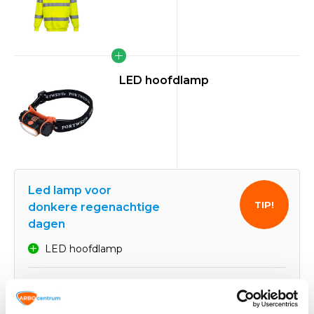
LED hoofdlamp
Led lamp voor
TIP!
donkere regenachtige
dagen
LED hoofdlamp
51,33
Normaal:
2,91
Je bespaart:
(6% Korting)