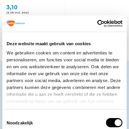
3,10
(3,38 Incl. btw)
Voor 15:00 besteld,
maandag in huis
Deze website maakt gebruik van cookies
We gebruiken cookies om content en advertenties te
personaliseren, om functies voor social media te bieden
en om ons websiteverkeer te analyseren. Ook delen we
Neem contact op
informatie over uw gebruik van onze site met onze
partners voor social media, adverteren en analyse. Deze
Ons klantenservice staat voor je klaar.
partners kunnen deze gegevens combineren met andere
Volg ons
informatie die u aan ze heeft verstrekt of die ze hebben
verzameld op basis van uw gebruik van hun services.
Toestemmingsselectie
Ontvang de nieuwste aanbiedingen en
Noodzakelijk
promoties