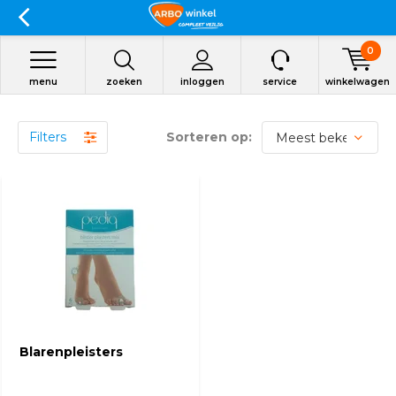
0
menu
zoeken
inloggen
service
winkelwagen
Filters
Sorteren op:
Blarenpleisters