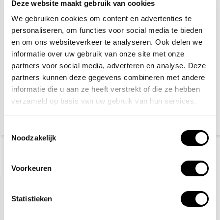
Deze website maakt gebruik van cookies
We gebruiken cookies om content en advertenties te
personaliseren, om functies voor social media te bieden
en om ons websiteverkeer te analyseren. Ook delen we
informatie over uw gebruik van onze site met onze
partners voor social media, adverteren en analyse. Deze
Sporttape 10m x 3,8cm
EHBO koffer sport
partners kunnen deze gegevens combineren met andere
informatie die u aan ze heeft verstrekt of die ze hebben
verzameld op basis van uw gebruik van hun services.
3,60
71,40
(3,92 Incl. btw)
(77,83 Incl. btw)
Toestemmingsselectie
Noodzakelijk
Recent bekeken
Voorkeuren
Statistieken