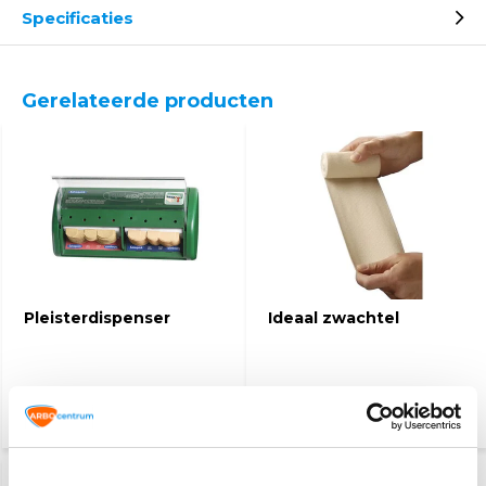
Specificaties
Gerelateerde producten
Pleisterdispenser
Ideaal zwachtel
23,50
2,60
2,95
(25,62 Incl. btw)
(2,83 Incl. btw)