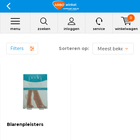
0
menu
zoeken
inloggen
service
winkelwagen
Filters
Sorteren op:
Blarenpleisters