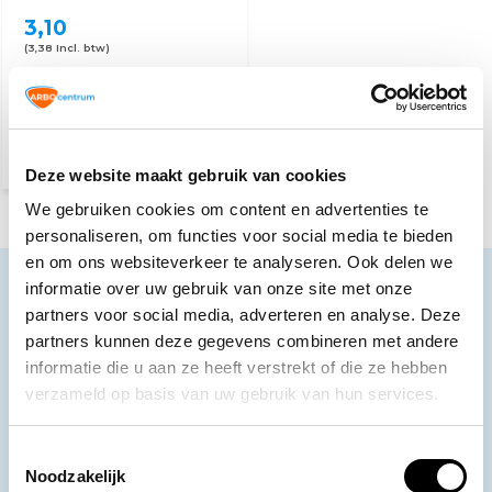
3,10
(3,38 Incl. btw)
Op werkdagen voor 15:00
besteld, zelfde dag
verzonden
Deze website maakt gebruik van cookies
We gebruiken cookies om content en advertenties te
personaliseren, om functies voor social media te bieden
en om ons websiteverkeer te analyseren. Ook delen we
informatie over uw gebruik van onze site met onze
Neem contact op
partners voor social media, adverteren en analyse. Deze
Ons klantenservice staat voor je klaar.
partners kunnen deze gegevens combineren met andere
informatie die u aan ze heeft verstrekt of die ze hebben
Volg ons
verzameld op basis van uw gebruik van hun services.
Toestemmingsselectie
Ontvang de nieuwste aanbiedingen en
Noodzakelijk