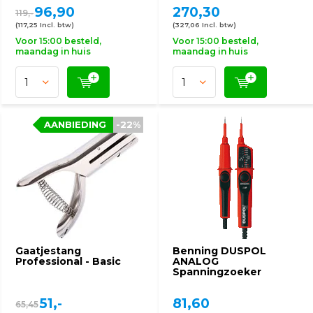
96,90
270,30
119,-
(117,25 Incl. btw)
(327,06 Incl. btw)
Voor 15:00 besteld,
Voor 15:00 besteld,
maandag in huis
maandag in huis
AANBIEDING
-22%
Gaatjestang
Benning DUSPOL
Professional - Basic
ANALOG
Spanningzoeker
51,-
81,60
65,45