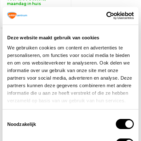
maandag in huis
Deze website maakt gebruik van cookies
Keuringsgereedschap kopen?
We gebruiken cookies om content en advertenties te
Voor al je inspecties en
personaliseren, om functies voor social media te bieden
onderhoud!
en om ons websiteverkeer te analyseren. Ook delen we
informatie over uw gebruik van onze site met onze
Ben je op zoek naar betrouwbaar
keuringsgereedschap
partners voor social media, adverteren en analyse. Deze
om inspecties en onderhoud efficiënt uit te voeren? Bij
partners kunnen deze gegevens combineren met andere
Arbowinkel.nl vind je een uitgebreid assortiment aan tools
informatie die u aan ze heeft verstrekt of die ze hebben
die onmisbaar zijn bij keuringen. Of je nu werkt in de
verzameld op basis van uw gebruik van hun services.
bouw, elektrotechniek, of andere sectoren waar veiligheid
een prioriteit is, wij hebben de juiste producten om jouw
werkzaamheden eenvoudiger en overzichtelijker te
Toestemmingsselectie
Noodzakelijk
maken.