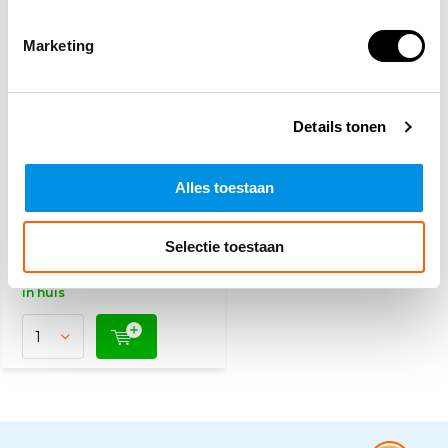
Marketing
Details tonen
Lockout Service
monteurset
Alles toestaan
270,30
Selectie toestaan
(327,06 Incl. btw)
Vandaag besteld, dinsdag
in huis