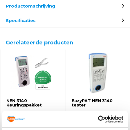
Productomschrijving
Specificaties
Gerelateerde producten
NEN 3140
EazyPAT NEN 3140
Keuringspakket
tester
867,-
453,90
903,45
469,-
(1.049,07 Incl. btw)
(549,22 Incl. btw)