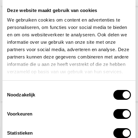
Deze website maakt gebruik van cookies
We gebruiken cookies om content en advertenties te
personaliseren, om functies voor social media te bieden
en om ons websiteverkeer te analyseren. Ook delen we
informatie over uw gebruik van onze site met onze
partners voor social media, adverteren en analyse. Deze
partners kunnen deze gegevens combineren met andere
Keuringssticker NEN
informatie die u aan ze heeft verstrekt of die ze hebben
Bouwhelm wit
3140
verzameld op basis van uw gebruik van hun services.
68,50
5,10
Toestemmingsselectie
(82,89 Incl. btw)
(6,17 Incl. btw)
Noodzakelijk
Voorkeuren
Recent bekeken
Statistieken