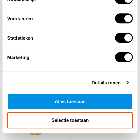
Voorkeuren
Veiligheidspet high
visibility
Statistieken
7,70
(9,32 Incl. btw)
Marketing
Recent bekeken
Details tonen
AANBIEDING
-42%
Alles toestaan
Selectie toestaan